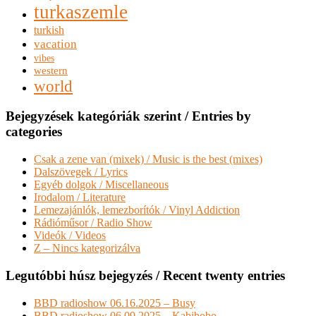
turkaszemle
turkish
vacation
vibes
western
world
Bejegyzések kategóriák szerint / Entries by
categories
Csak a zene van (mixek) / Music is the best (mixes)
Dalszövegek / Lyrics
Egyéb dolgok / Miscellaneous
Irodalom / Literature
Lemezajánlók, lemezborítók / Vinyl Addiction
Rádióműsor / Radio Show
Videók / Videos
Z – Nincs kategorizálva
Legutóbbi húsz bejegyzés / Recent twenty entries
BBD radioshow 06.16.2025 – Busy
BBD radioshow 06.09.2025 – Kabibobo