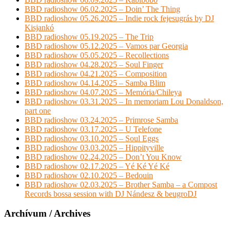
BBD radioshow 06.02.2025 – Doin’ The Thing
BBD radioshow 05.26.2025 – Indie rock fejesugrás by DJ
Kisjankó
BBD radioshow 05.19.2025 – The Trip
BBD radioshow 05.12.2025 – Vamos par Georgia
BBD radioshow 05.05.2025 – Recollections
BBD radioshow 04.28.2025 – Soul Finger
BBD radioshow 04.21.2025 – Composition
BBD radioshow 04.14.2025 – Samba Blim
BBD radioshow 04.07.2025 – Memória/Chileya
BBD radioshow 03.31.2025 – In memoriam Lou Donaldson,
part one
BBD radioshow 03.24.2025 – Primrose Samba
BBD radioshow 03.17.2025 – U Telefone
BBD radioshow 03.10.2025 – Soul Eggs
BBD radioshow 03.03.2025 – Hippityville
BBD radioshow 02.24.2025 – Don’t You Know
BBD radioshow 02.17.2025 – Yé Ké Yé Ké
BBD radioshow 02.10.2025 – Bedouin
BBD radioshow 02.03.2025 – Brother Samba – a Compost
Records bossa session with DJ Nándesz & beugroDJ
Archívum / Archives