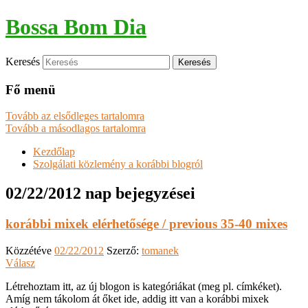
Bossa Bom Dia
Keresés
Fő menü
Tovább az elsődleges tartalomra
Tovább a másodlagos tartalomra
Kezdőlap
Szolgálati közlemény a korábbi blogról
02/22/2012
nap bejegyzései
korábbi mixek elérhetősége / previous 35-40 mixes
Közzétéve
02/22/2012
Szerző:
tomanek
Válasz
Létrehoztam itt, az új blogon is kategóriákat (meg pl. címkéket).
Amíg nem tákolom át őket ide, addig itt van a korábbi mixek