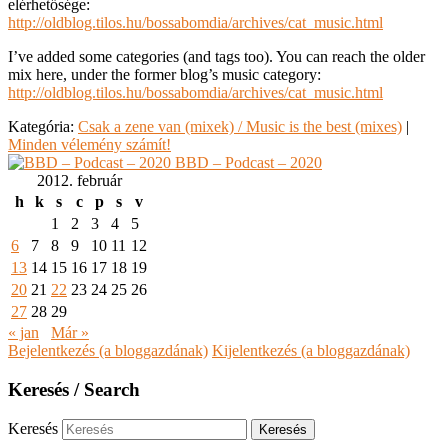
elérhetősége:
http://oldblog.tilos.hu/bossabomdia/archives/cat_music.html
I’ve added some categories (and tags too). You can reach the older
mix here, under the former blog’s music category:
http://oldblog.tilos.hu/bossabomdia/archives/cat_music.html
Kategória:
Csak a zene van (mixek) / Music is the best (mixes)
|
Minden vélemény számít!
BBD – Podcast – 2020
2012. február
h
k
s
c
p
s
v
1
2
3
4
5
6
7
8
9
10
11
12
13
14
15
16
17
18
19
20
21
22
23
24
25
26
27
28
29
« jan
Már »
Bejelentkezés (a bloggazdának)
Kijelentkezés (a bloggazdának)
Keresés / Search
Keresés