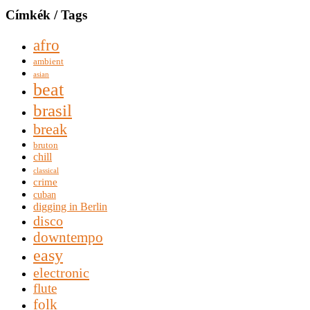
Címkék / Tags
afro
ambient
asian
beat
brasil
break
bruton
chill
classical
crime
cuban
digging in Berlin
disco
downtempo
easy
electronic
flute
folk