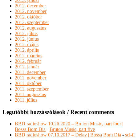
2013. január
2012. december
2012. november
2012. október
2012. szeptember
2012. augusztus
2012. július
2012. június
2012. május
2012. április
2012. március
2012. február
2012. január
2011. december
2011. november
2011. október
2011. szeptember
2011. augusztus
2011. július
Legutóbbi hozzászólások / Recent comments
BBD radioshow 10.26.2020 – Bruton Music, part four |
Bossa Bom Dia
-
Bruton Music, part five
BBD radioshow 07.10.2017 – Delay | Bossa Bom Dia
-
sci-fi