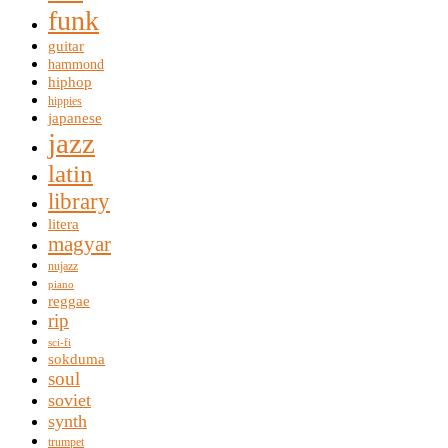
funk
guitar
hammond
hiphop
hippies
japanese
jazz
latin
library
litera
magyar
nujazz
piano
reggae
rip
sci-fi
sokduma
soul
soviet
synth
trumpet