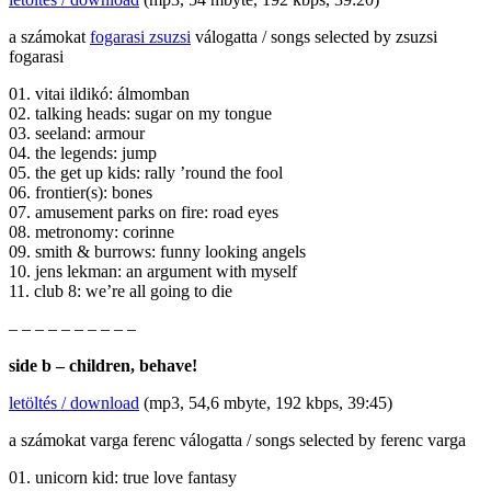
a számokat
fogarasi zsuzsi
válogatta / songs selected by zsuzsi
fogarasi
01. vitai ildikó: álmomban
02. talking heads: sugar on my tongue
03. seeland: armour
04. the legends: jump
05. the get up kids: rally ’round the fool
06. frontier(s): bones
07. amusement parks on fire: road eyes
08. metronomy: corinne
09. smith & burrows: funny looking angels
10. jens lekman: an argument with myself
11. club 8: we’re all going to die
– – – – – – – – – –
side b – children, behave!
letöltés / download
(mp3, 54,6 mbyte, 192 kbps, 39:45)
a számokat varga ferenc válogatta / songs selected by ferenc varga
01. unicorn kid: true love fantasy