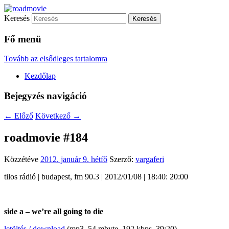
Keresés
…egy újabb blog.tilos.hu honlap honlap…
roadmovie
Fő menü
Tovább az elsődleges tartalomra
Kezdőlap
Bejegyzés navigáció
←
Előző
Következő
→
roadmovie #184
Közzétéve
2012. január 9. hétfő
Szerző:
vargaferi
tilos rádió | budapest, fm 90.3 | 2012/01/08 | 18:40: 20:00
side a – we’re all going to die
letöltés / download
(mp3, 54 mbyte, 192 kbps, 39:20)