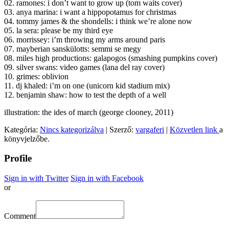
02. ramones: i don’t want to grow up (tom waits cover)
03. anya marina: i want a hippopotamus for christmas
04. tommy james & the shondells: i think we’re alone now
05. la sera: please be my third eye
06. morrissey: i’m throwing my arms around paris
07. mayberian sanskülotts: semmi se megy
08. miles high productions: galapogos (smashing pumpkins cover)
09. silver swans: video games (lana del ray cover)
10. grimes: oblivion
11. dj khaled: i’m on one (unicorn kid stadium mix)
12. benjamin shaw: how to test the depth of a well
illustration: the ides of march (george clooney, 2011)
Kategória:
Nincs kategorizálva
| Szerző:
vargaferi
|
Közvetlen link
a
könyvjelzőbe.
Profile
Sign in with Twitter
Sign in with Facebook
or
Comment