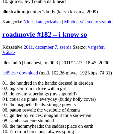
10. grimes: feyd rautha dark heart
illustration:
jennifer’s body (karyn kusama, 2009)
Kategória:
Nincs kategorizálva
|
Minden vélemény számít!
roadmovie #182 – i know so
Közzétéve
2011. december 7. szerda
Szerző:
vargaferi
Válasz
tilos rádió | budapest, fm 90.3 | 2011/11/27 | 18:45: 20:00
letöltés / download
(mp3, 102,36 mbyte, 192 kbps, 74:31)
01. the hundred in the hands: dressed in dresden
02. big star: i’m in love with a girl
03. donovan: superlungs (my supergirl)
04. couer de pirate: everyday (buddy holly cover)
05. the magnetic fields: strange powers
06. patton oswalt: the vestibule of dreams
07. guided by voices: doughnut for a snowman
08. sambassadeur: stranded
09. the mommyheads: the saddest place on earth
10. i’m from barcelona: always spring