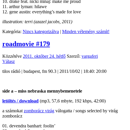
10. drake feat. nicki minaj: make me proud
11. arthur lyman: hilawe
12. gene austin: everything’s made for love
illustration: terri (azazel jacobs, 2011)
Kategória:
Nincs kategorizálva
|
Minden vélemény számít!
roadmovie #179
Közzétéve
2011. október 24. hétfő
Szerző:
vargaferi
Válasz
tilos rádió | budapest, fm 90.3 | 2011/10/02 | 18:40: 20:00
side a – miss nebraska mennybemenetele
letöltés / download
(mp3, 57,6 mbyte, 192 kbps, 42:00)
a számokat
zomborácz virág
válogatta / songs selected by virág
zomborácz
01. devendra banhart: foolin’