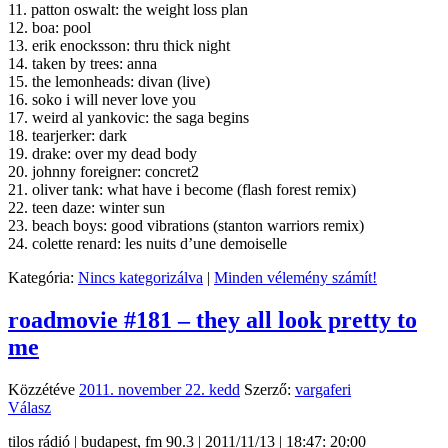
11. patton oswalt: the weight loss plan
12. boa: pool
13. erik enocksson: thru thick night
14. taken by trees: anna
15. the lemonheads: divan (live)
16. soko i will never love you
17. weird al yankovic: the saga begins
18. tearjerker: dark
19. drake: over my dead body
20. johnny foreigner: concret2
21. oliver tank: what have i become (flash forest remix)
22. teen daze: winter sun
23. beach boys: good vibrations (stanton warriors remix)
24. colette renard: les nuits d’une demoiselle
Kategória:
Nincs kategorizálva
|
Minden vélemény számít!
roadmovie #181 – they all look pretty to
me
Közzétéve
2011. november 22. kedd
Szerző:
vargaferi
Válasz
tilos rádió | budapest, fm 90.3 | 2011/11/13 | 18:47: 20:00