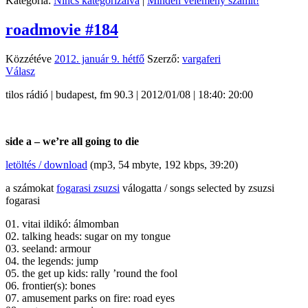
Kategória:
Nincs kategorizálva
|
Minden vélemény számít!
roadmovie #184
Közzétéve
2012. január 9. hétfő
Szerző:
vargaferi
Válasz
tilos rádió | budapest, fm 90.3 | 2012/01/08 | 18:40: 20:00
side a – we’re all going to die
letöltés / download
(mp3, 54 mbyte, 192 kbps, 39:20)
a számokat
fogarasi zsuzsi
válogatta / songs selected by zsuzsi
fogarasi
01. vitai ildikó: álmomban
02. talking heads: sugar on my tongue
03. seeland: armour
04. the legends: jump
05. the get up kids: rally ’round the fool
06. frontier(s): bones
07. amusement parks on fire: road eyes