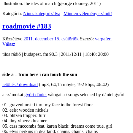
illustration: the ides of march (george clooney, 2011)
Kategória:
Nincs kategorizálva
|
Minden vélemény számít!
roadmovie #183
Közzétéve
2011. december 15. csütörtök
Szerző:
vargaferi
Válasz
tilos rádió | budapest, fm 90.3 | 2011/12/11 | 18:40: 20:00
side a – from here i can touch the sun
letöltés / download
(mp3, 64,15 mbyte, 192 kbps, 46:42)
a számokat
győri dániel
válogatta / songs selected by dániel győri
01. gravenhurst: i turn my face to the forest floor
02. eels: wooden nickels
03. blitzen trapper: furr
04. tiny vipers: dreamer
05. cass mccombs feat. karen black: dreams come true, girl
06. elvis perkins in dearland: chains, chains, chains