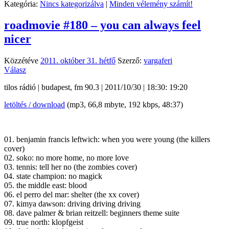
Kategória:
Nincs kategorizálva
|
Minden vélemény számít!
roadmovie #180 – you can always feel
nicer
Közzétéve
2011. október 31. hétfő
Szerző:
vargaferi
Válasz
tilos rádió | budapest, fm 90.3 | 2011/10/30 | 18:30: 19:20
letöltés / download
(mp3, 66,8 mbyte, 192 kbps, 48:37)
01. benjamin francis leftwich: when you were young (the killers
cover)
02. soko: no more home, no more love
03. tennis: tell her no (the zombies cover)
04. state champion: no magick
05. the middle east: blood
06. el perro del mar: shelter (the xx cover)
07. kimya dawson: driving driving driving
08. dave palmer & brian reitzell: beginners theme suite
09. true north: klopfgeist