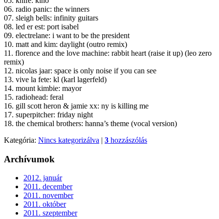
05. knife: kino
06. radio panic: the winners
07. sleigh bells: infinity guitars
08. led er est: port isabel
09. electrelane: i want to be the president
10. matt and kim: daylight (outro remix)
11. florence and the love machine: rabbit heart (raise it up) (leo zero
remix)
12. nicolas jaar: space is only noise if you can see
13. vive la fete: kl (karl lagerfeld)
14. mount kimbie: mayor
15. radiohead: feral
16. gill scott heron & jamie xx: ny is killing me
17. superpitcher: friday night
18. the chemical brothers: hanna’s theme (vocal version)
Kategória:
Nincs kategorizálva
|
3
hozzászólás
Archívumok
2012. január
2011. december
2011. november
2011. október
2011. szeptember