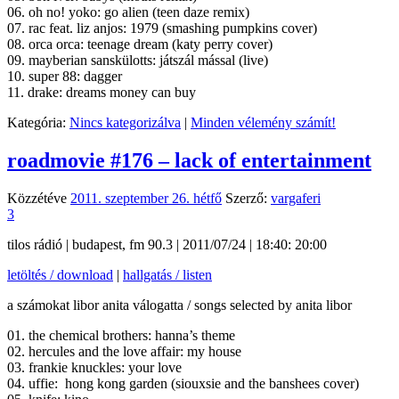
06. oh no! yoko: go alien (teen daze remix)
07. rac feat. liz anjos: 1979 (smashing pumpkins cover)
08. orca orca: teenage dream (katy perry cover)
09. mayberian sanskülotts: játszál mással (live)
10. super 88: dagger
11. drake: dreams money can buy
Kategória:
Nincs kategorizálva
|
Minden vélemény számít!
roadmovie #176 – lack of entertainment
Közzétéve
2011. szeptember 26. hétfő
Szerző:
vargaferi
3
tilos rádió | budapest, fm 90.3 | 2011/07/24 | 18:40: 20:00
letöltés / download
|
hallgatás / listen
a számokat libor anita válogatta / songs selected by anita libor
01. the chemical brothers: hanna’s theme
02. hercules and the love affair: my house
03. frankie knuckles: your love
04. uffie: hong kong garden (siouxsie and the banshees cover)