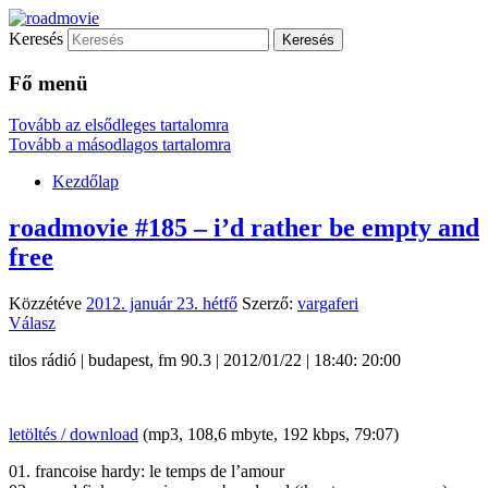
Keresés
…egy újabb blog.tilos.hu honlap honlap…
roadmovie
Fő menü
Tovább az elsődleges tartalomra
Tovább a másodlagos tartalomra
Kezdőlap
roadmovie #185 – i’d rather be empty and
free
Közzétéve
2012. január 23. hétfő
Szerző:
vargaferi
Válasz
tilos rádió | budapest, fm 90.3 | 2012/01/22 | 18:40: 20:00
letöltés / download
(mp3, 108,6 mbyte, 192 kbps, 79:07)
01. francoise hardy: le temps de l’amour