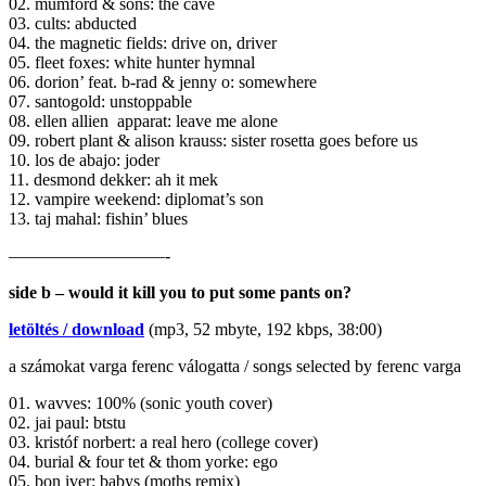
02. mumford & sons: the cave
03. cults: abducted
04. the magnetic fields: drive on, driver
05. fleet foxes: white hunter hymnal
06. dorion’ feat. b-rad & jenny o: somewhere
07. santogold: unstoppable
08. ellen allien apparat: leave me alone
09. robert plant & alison krauss: sister rosetta goes before us
10. los de abajo: joder
11. desmond dekker: ah it mek
12. vampire weekend: diplomat’s son
13. taj mahal: fishin’ blues
—————————-
side b – would it kill you to put some pants on?
letöltés / download
(mp3, 52 mbyte, 192 kbps, 38:00)
a számokat varga ferenc válogatta / songs selected by ferenc varga
01. wavves: 100% (sonic youth cover)
02. jai paul: btstu
03. kristóf norbert: a real hero (college cover)
04. burial & four tet & thom yorke: ego
05. bon iver: babys (moths remix)