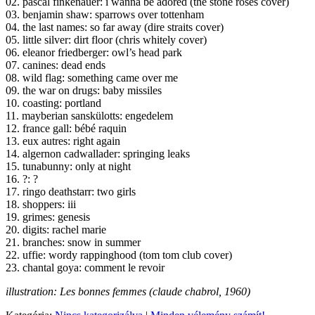
02. pascal finkenauer: i wanna be adored (the stone roses cover)
03. benjamin shaw: sparrows over tottenham
04. the last names: so far away (dire straits cover)
05. little silver: dirt floor (chris whitely cover)
06. eleanor friedberger: owl’s head park
07. canines: dead ends
08. wild flag: something came over me
09. the war on drugs: baby missiles
10. coasting: portland
11. mayberian sanskülotts: engedelem
12. france gall: bébé raquin
13. eux autres: right again
14. algernon cadwallader: springing leaks
15. tunabunny: only at night
16. ?: ?
17. ringo deathstarr: two girls
18. shoppers: iii
19. grimes: genesis
20. digits: rachel marie
21. branches: snow in summer
22. uffie: wordy rappinghood (tom tom club cover)
23. chantal goya: comment le revoir
illustration: Les bonnes femmes (claude chabrol, 1960)