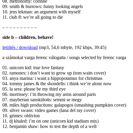
08. metronomy: corinne
09. smith & burrows: funny looking angels
10. jens lekman: an argument with myself
11. club 8: we’re all going to die
– – – – – – – – – –
side b – children, behave!
letöltés / download
(mp3, 54,6 mbyte, 192 kbps, 39:45)
a számokat varga ferenc válogatta / songs selected by ferenc varga
01. unicorn kid: true love fantasy
02. ramones: i don’t want to grow up (tom waits cover)
03. anya marina: i want a hippopotamus for christmas
04. tommy james & the shondells: i think we’re alone now
05. la sera: please be my third eye
06. morrissey: i’m throwing my arms around paris
07. mayberian sanskülotts: semmi se megy
08. miles high productions: galapogos (smashing pumpkins cover)
09. silver swans: video games (lana del ray cover)
10. grimes: oblivion
11. dj khaled: i’m on one (unicorn kid stadium mix)
12. benjamin shaw: how to test the depth of a well