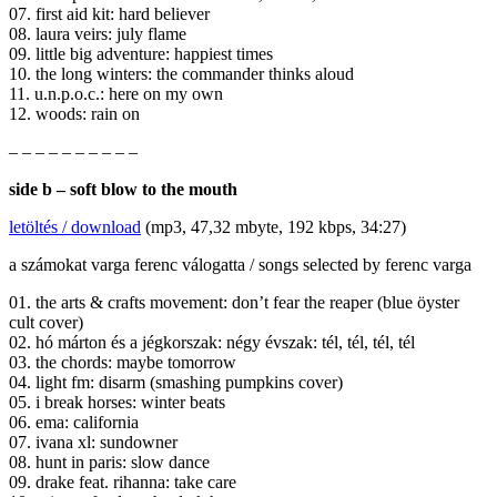
07. first aid kit: hard believer
08. laura veirs: july flame
09. little big adventure: happiest times
10. the long winters: the commander thinks aloud
11. u.n.p.o.c.: here on my own
12. woods: rain on
– – – – – – – – – –
side b – soft blow to the mouth
letöltés / download
(mp3, 47,32 mbyte, 192 kbps, 34:27)
a számokat varga ferenc válogatta / songs selected by ferenc varga
01. the arts & crafts movement: don’t fear the reaper (blue öyster
cult cover)
02. hó márton és a jégkorszak: négy évszak: tél, tél, tél, tél
03. the chords: maybe tomorrow
04. light fm: disarm (smashing pumpkins cover)
05. i break horses: winter beats
06. ema: california
07. ivana xl: sundowner
08. hunt in paris: slow dance
09. drake feat. rihanna: take care