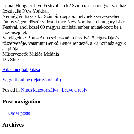
Téma: Hungary Live Festival – a k2 Színház első magyar színházi
fesztiválja New Yorkban
Nemrég ért haza a k2 Színház csapata, melynek szervezésében
június végén először valósult meg New Yorkban a Hungary Live
Festival, ahol közel 60 magyar színházi ember mutatkozott be a
közönségnek.
Vendégeink: Boros Anna színésznő, a fesztivál ötletgazdája és
főszervezője, valamint Benkó Bence rendező, a k2 Színház egyik
alapítója.
Műsorvezető: Miklós Melánia
DJ: Slicz
Adás meghallgatása
Vagy itt online (lejátszó nélkül)
Posted in
Nincs kategorizálva
|
Leave a reply
Post navigation
←
Older posts
Archives