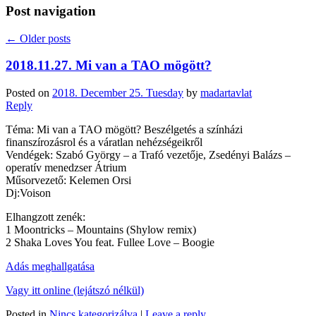
Post navigation
←
Older posts
2018.11.27. Mi van a TAO mögött?
Posted on
2018. December 25. Tuesday
by
madartavlat
Reply
Téma: Mi van a TAO mögött? Beszélgetés a színházi
finanszírozásrol és a váratlan nehézségeikről
Vendégek: Szabó György – a Trafó vezetője, Zsedényi Balázs –
operatív menedzser Átrium
Műsorvezető: Kelemen Orsi
Dj:Voison
Elhangzott zenék:
1 Moontricks – Mountains (Shylow remix)
2 Shaka Loves You feat. Fullee Love – Boogie
Adás meghallgatása
Vagy itt online (lejátszó nélkül)
Posted in
Nincs kategorizálva
|
Leave a reply