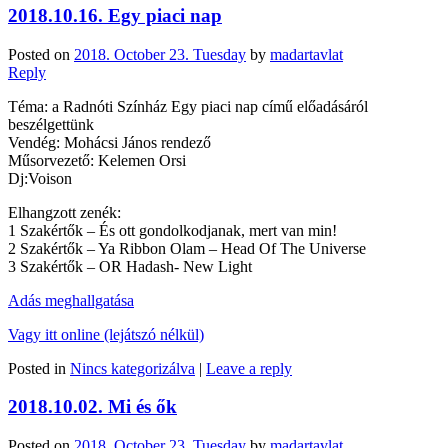
2018.10.16. Egy piaci nap
Posted on
2018. October 23. Tuesday
by
madartavlat
Reply
Téma: a Radnóti Színház Egy piaci nap című előadásáról
beszélgettünk
Vendég: Mohácsi János rendező
Műsorvezető: Kelemen Orsi
Dj:Voison
Elhangzott zenék:
1 Szakértők – És ott gondolkodjanak, mert van min!
2 Szakértők – Ya Ribbon Olam – Head Of The Universe
3 Szakértők – OR Hadash- New Light
Adás meghallgatása
Vagy itt online (lejátszó nélkül)
Posted in
Nincs kategorizálva
|
Leave a reply
2018.10.02. Mi és ők
Posted on
2018. October 23. Tuesday
by
madartavlat