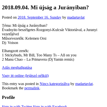
2018.09.04. Mi újság a Jurányiban?
Posted on
2018. September 16. Sunday
by
madartavlat
Téma: Mi újság a Jurányiban?
Évadnyito beszélgetes Rozgonyi-Kulcsár Viktoriával, a Juranyi
vezetőjével
Műsorvezetők: Kelemen Orsi
Dj: Voison
Elhangzott zenék:
1 Stickybuds, Mr Bill, Too Many Ts – All on you
2 Manu Chao – La Primavera (Dj Yamin remix)
Adás meghallgatása
Vagy itt online (lejátszó nélkül)
This entry was posted in
Nincs kategorizálva
by
madartavlat
.
Bookmark the
permalink
.
Profile
Sign in with Twitter
Sign in with Facebook