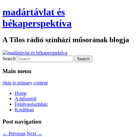
madártávlat és
békaperspektíva
A Tilos rádió színházi műsorának blogja
Search
Main menu
Skip to primary content
Home
A műsorról
Felolvasószínház
Korábban
Post navigation
←
Previous
Next
→