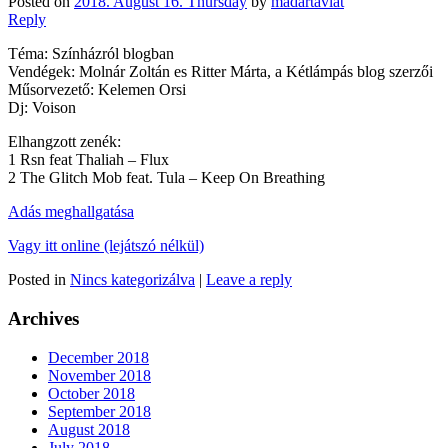
Posted on
2018. August 16. Thursday
by
madartavlat
Reply
Téma: Színházról blogban
Vendégek: Molnár Zoltán es Ritter Márta, a Kétlámpás blog szerzői
Műsorvezető: Kelemen Orsi
Dj: Voison
Elhangzott zenék:
1 Rsn feat Thaliah – Flux
2 The Glitch Mob feat. Tula – Keep On Breathing
Adás meghallgatása
Vagy itt online (lejátszó nélkül)
Posted in
Nincs kategorizálva
|
Leave a reply
Archives
December 2018
November 2018
October 2018
September 2018
August 2018
July 2018