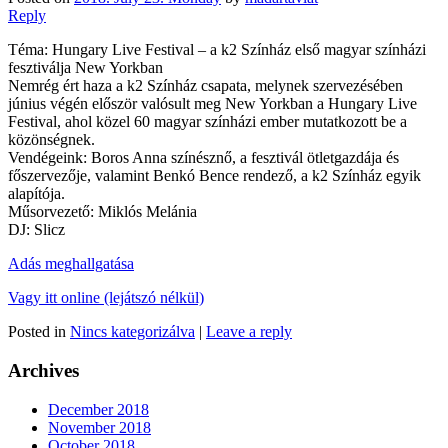
Reply
Téma: Hungary Live Festival – a k2 Színház első magyar színházi
fesztiválja New Yorkban
Nemrég ért haza a k2 Színház csapata, melynek szervezésében
június végén először valósult meg New Yorkban a Hungary Live
Festival, ahol közel 60 magyar színházi ember mutatkozott be a
közönségnek.
Vendégeink: Boros Anna színésznő, a fesztivál ötletgazdája és
főszervezője, valamint Benkó Bence rendező, a k2 Színház egyik
alapítója.
Műsorvezető: Miklós Melánia
DJ: Slicz
Adás meghallgatása
Vagy itt online (lejátszó nélkül)
Posted in
Nincs kategorizálva
|
Leave a reply
Archives
December 2018
November 2018
October 2018