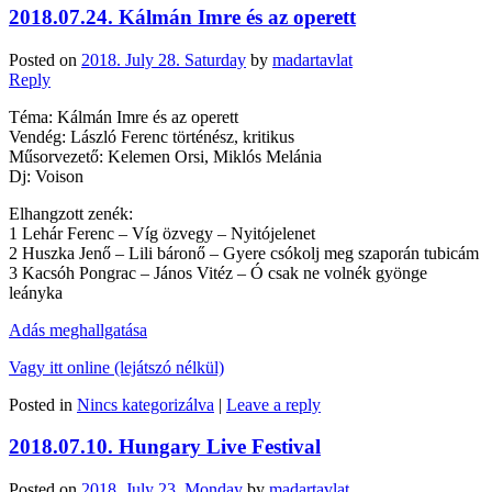
2018.07.24. Kálmán Imre és az operett
Posted on
2018. July 28. Saturday
by
madartavlat
Reply
Téma: Kálmán Imre és az operett
Vendég: László Ferenc történész, kritikus
Műsorvezető: Kelemen Orsi, Miklós Melánia
Dj: Voison
Elhangzott zenék:
1 Lehár Ferenc – Víg özvegy – Nyitójelenet
2 Huszka Jenő – Lili báronő – Gyere csókolj meg szaporán tubicám
3 Kacsóh Pongrac – János Vitéz – Ó csak ne volnék gyönge
leányka
Adás meghallgatása
Vagy itt online (lejátszó nélkül)
Posted in
Nincs kategorizálva
|
Leave a reply
2018.07.10. Hungary Live Festival
Posted on
2018. July 23. Monday
by
madartavlat