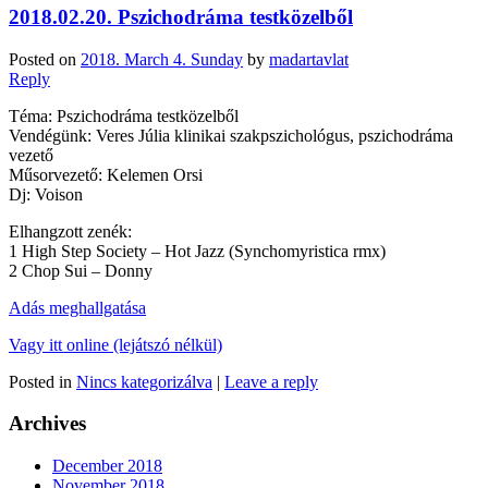
2018.02.20. Pszichodráma testközelből
Posted on
2018. March 4. Sunday
by
madartavlat
Reply
Téma: Pszichodráma testközelből
Vendégünk: Veres Júlia klinikai szakpszichológus, pszichodráma
vezető
Műsorvezető: Kelemen Orsi
Dj: Voison
Elhangzott zenék:
1 High Step Society – Hot Jazz (Synchomyristica rmx)
2 Chop Sui – Donny
Adás meghallgatása
Vagy itt online (lejátszó nélkül)
Posted in
Nincs kategorizálva
|
Leave a reply
Archives
December 2018
November 2018