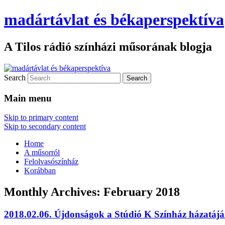
madártávlat és békaperspektíva
A Tilos rádió színházi műsorának blogja
Search
Main menu
Skip to primary content
Skip to secondary content
Home
A műsorról
Felolvasószínház
Korábban
Monthly Archives:
February 2018
2018.02.06. Újdonságok a Stúdió K Színház házatáj