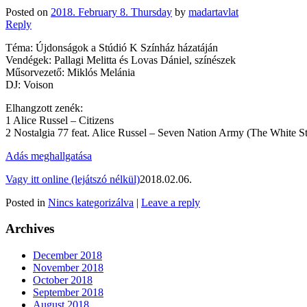
Posted on
2018. February 8. Thursday
by
madartavlat
Reply
Téma: Újdonságok a Stúdió K Színház házatáján
Vendégek: Pallagi Melitta és Lovas Dániel, színészek
Műsorvezető: Miklós Melánia
DJ: Voison
Elhangzott zenék:
1 Alice Russel – Citizens
2 Nostalgia 77 feat. Alice Russel – Seven Nation Army (The White St
Adás meghallgatása
Vagy itt online (lejátszó nélkül)
2018.02.06.
Posted in
Nincs kategorizálva
|
Leave a reply
Archives
December 2018
November 2018
October 2018
September 2018
August 2018