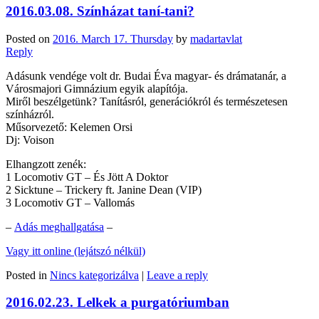
2016.03.08. Színházat taní-tani?
Posted on
2016. March 17. Thursday
by
madartavlat
Reply
Adásunk vendége volt dr. Budai Éva magyar- és drámatanár, a
Városmajori Gimnázium egyik alapítója.
Miről beszélgetünk? Tanításról, generációkról és természetesen
színházról.
Műsorvezető: Kelemen Orsi
Dj: Voison
Elhangzott zenék:
1 Locomotiv GT – És Jött A Doktor
2 Sicktune – Trickery ft. Janine Dean (VIP)
3 Locomotiv GT – Vallomás
–
Adás meghallgatása
–
Vagy itt online (lejátszó nélkül)
Posted in
Nincs kategorizálva
|
Leave a reply
2016.02.23. Lelkek a purgatóriumban