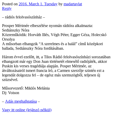
Posted on
2016. March 1. Tuesday
by
madartavlat
Reply
– rádiós felolvasószínház –
Prosper Mérimée elbeszélése nyomán rádióra alkalmazta:
Sediánszky Nóra
Közreműködik: Horváth Illés, Végh Péter, Egger Géza, Holecskó
Orsolya
A műsorban elhangzik “A szerelmes és a halál” című középkori
ballada, Sediánszky Nóra fordításában.
Három évvel ezelőtt, itt, a Tilos Rádió felolvasószínházi sorozatában
elhangzott már egy Don Juan történetét elmesélő radiójáték, akkor
Puskin kis verses tragédiája alapján. Posper Mérimée, az
átváltozásairól ismert francia író, a Carmen szerzője szintén ezt a
legendát dolgozza fel – de egész más szemszögből, teljesen új
szüzsével.
Műsorvezető: Miklós Melánia
Dj: Voison
–
Adás meghallgatása
–
Vagy itt online (lejátszó nélkül)