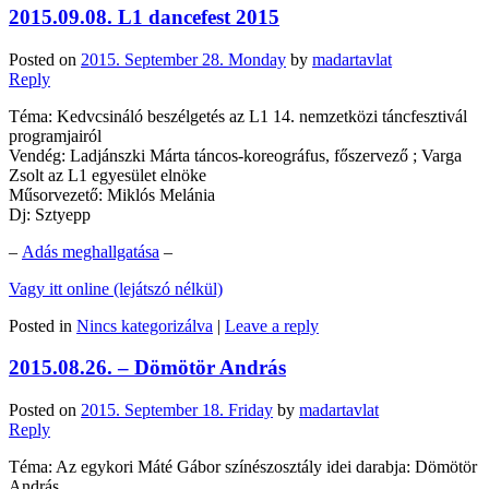
2015.09.08. L1 dancefest 2015
Posted on
2015. September 28. Monday
by
madartavlat
Reply
Téma: Kedvcsináló beszélgetés az L1 14. nemzetközi táncfesztivál
programjairól
Vendég: Ladjánszki Márta táncos-koreográfus, főszervező ; Varga
Zsolt az L1 egyesület elnöke
Műsorvezető: Miklós Melánia
Dj: Sztyepp
–
Adás meghallgatása
–
Vagy itt online (lejátszó nélkül)
Posted in
Nincs kategorizálva
|
Leave a reply
2015.08.26. – Dömötör András
Posted on
2015. September 18. Friday
by
madartavlat
Reply
Téma: Az egykori Máté Gábor színészosztály idei darabja: Dömötör
András