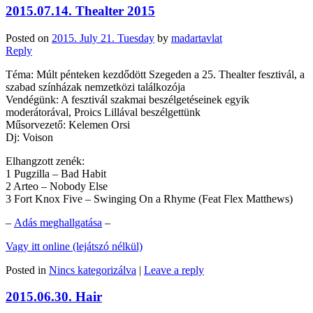
2015.07.14. Thealter 2015
Posted on
2015. July 21. Tuesday
by
madartavlat
Reply
Téma: Múlt pénteken kezdődött Szegeden a 25. Thealter fesztivál, a
szabad színházak nemzetközi találkozója
Vendégünk: A fesztivál szakmai beszélgetéseinek egyik
moderátorával, Proics Lillával beszélgettünk
Műsorvezető: Kelemen Orsi
Dj: Voison
Elhangzott zenék:
1 Pugzilla – Bad Habit
2 Arteo – Nobody Else
3 Fort Knox Five – Swinging On a Rhyme (Feat Flex Matthews)
–
Adás meghallgatása
–
Vagy itt online (lejátszó nélkül)
Posted in
Nincs kategorizálva
|
Leave a reply
2015.06.30. Hair