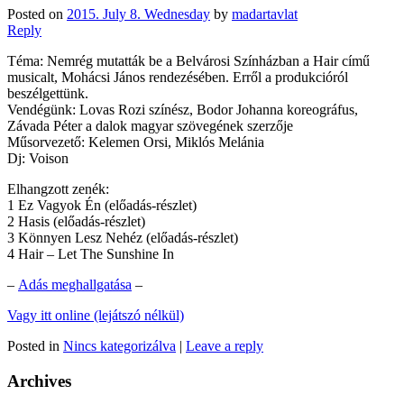
Posted on
2015. July 8. Wednesday
by
madartavlat
Reply
Téma: Nemrég mutatták be a Belvárosi Színházban a Hair című
musicalt, Mohácsi János rendezésében. Erről a produkcióról
beszélgettünk.
Vendégünk: Lovas Rozi színész, Bodor Johanna koreográfus,
Závada Péter a dalok magyar szövegének szerzője
Műsorvezető: Kelemen Orsi, Miklós Melánia
Dj: Voison
Elhangzott zenék:
1 Ez Vagyok Én (előadás-részlet)
2 Hasis (előadás-részlet)
3 Könnyen Lesz Nehéz (előadás-részlet)
4 Hair – Let The Sunshine In
–
Adás meghallgatása
–
Vagy itt online (lejátszó nélkül)
Posted in
Nincs kategorizálva
|
Leave a reply
Archives