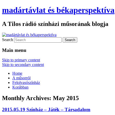
madártávlat és békaperspektíva
A Tilos rádió színházi műsorának blogja
Search
Main menu
Skip to primary content
Skip to secondary content
Home
A műsorról
Felolvasószínház
Korábban
Monthly Archives:
May 2015
2015.05.19 Színház – Játék – Társadalom