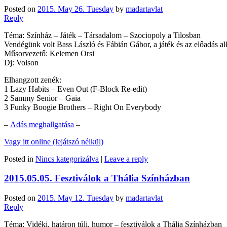
Posted on
2015. May 26. Tuesday
by
madartavlat
Reply
Téma: Színház – Játék – Társadalom – Szociopoly a Tilosban
Vendégünk volt Bass László és Fábián Gábor, a játék és az előadás al
Műsorvezető: Kelemen Orsi
Dj: Voison
Elhangzott zenék:
1 Lazy Habits – Even Out (F-Block Re-edit)
2 Sammy Senior – Gaia
3 Funky Boogie Brothers – Right On Everybody
–
Adás meghallgatása
–
Vagy itt online (lejátszó nélkül)
Posted in
Nincs kategorizálva
|
Leave a reply
2015.05.05. Fesztiválok a Thália Színházban
Posted on
2015. May 12. Tuesday
by
madartavlat
Reply
Téma: Vidéki, határon túli, humor – fesztiválok a Thália Színházban