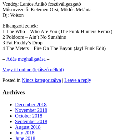
Vendég: Lantos Anikó fesztiváligazgató
Műsorvezető: Kelemen Orsi, Miklós Melánia
Dj: Voison
Elhangzott zenék:
1 The Who – Who Are You (The Funk Hunters Remix)
2 Poldoore – Ain’t No Sunshine
3 Fat Freddy’s Drop
4 The Meters – Fire On The Bayou (Jayl Funk Edit)
–
Adás meghallgatása
–
Vagy itt online (lejátszó nélkül)
Posted in
Nincs kategorizálva
|
Leave a reply
Archives
December 2018
November 2018
October 2018
September 2018
August 2018
July 2018
June 2018