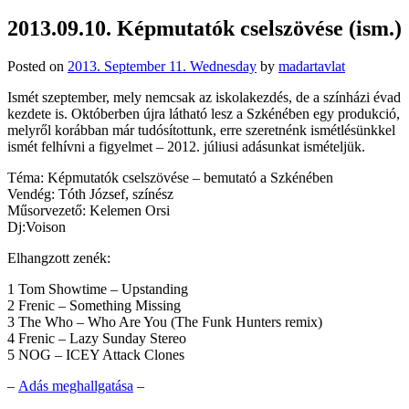
2013.09.10. Képmutatók cselszövése (ism.)
Posted on
2013. September 11. Wednesday
by
madartavlat
Ismét szeptember, mely nemcsak az iskolakezdés, de a színházi évad
kezdete is. Októberben újra látható lesz a Szkénében egy produkció,
melyről korábban már tudósítottunk, erre szeretnénk ismétlésünkkel
ismét felhívni a figyelmet – 2012. júliusi adásunkat ismételjük.
Téma: Képmutatók cselszövése – bemutató a Szkénében
Vendég: Tóth József, színész
Műsorvezető: Kelemen Orsi
Dj:Voison
Elhangzott zenék:
1 Tom Showtime – Upstanding
2 Frenic – Something Missing
3 The Who – Who Are You (The Funk Hunters remix)
4 Frenic – Lazy Sunday Stereo
5 NOG – ICEY Attack Clones
–
Adás meghallgatása
–