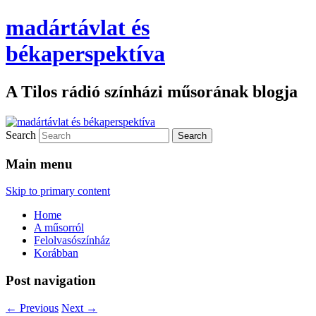
madártávlat és
békaperspektíva
A Tilos rádió színházi műsorának blogja
Search
Main menu
Skip to primary content
Home
A műsorról
Felolvasószínház
Korábban
Post navigation
←
Previous
Next
→