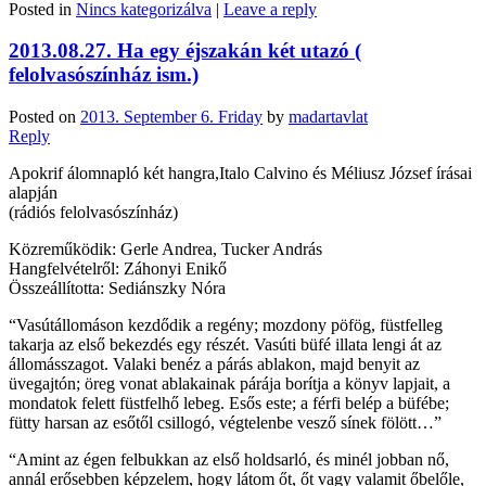
Posted in
Nincs kategorizálva
|
Leave a reply
2013.08.27. Ha egy éjszakán két utazó (
felolvasószínház ism.)
Posted on
2013. September 6. Friday
by
madartavlat
Reply
Apokrif álomnapló két hangra,Italo Calvino és Méliusz József írásai
alapján
(rádiós felolvasószínház)
Közreműködik: Gerle Andrea, Tucker András
Hangfelvételről: Záhonyi Enikő
Összeállította: Sediánszky Nóra
“Vasútállomáson kezdődik a regény; mozdony pöfög, füstfelleg
takarja az első bekezdés egy részét. Vasúti büfé illata lengi át az
állomásszagot. Valaki benéz a párás ablakon, majd benyit az
üvegajtón; öreg vonat ablakainak párája borítja a könyv lapjait, a
mondatok felett füstfelhő lebeg. Esős este; a férfi belép a büfébe;
fütty harsan az esőtől csillogó, végtelenbe vesző sínek fölött…”
“Amint az égen felbukkan az első holdsarló, és minél jobban nő,
annál erősebben képzelem, hogy látom őt, őt vagy valamit őbelőle,