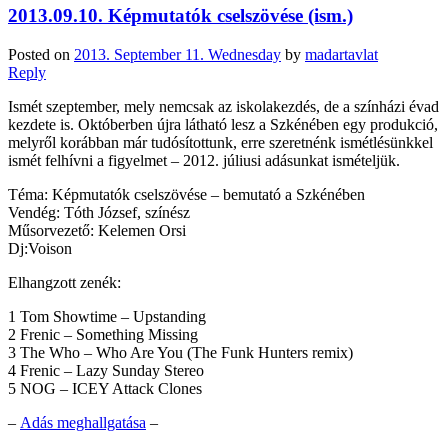
2013.09.10. Képmutatók cselszövése (ism.)
Posted on
2013. September 11. Wednesday
by
madartavlat
Reply
Ismét szeptember, mely nemcsak az iskolakezdés, de a színházi évad
kezdete is. Októberben újra látható lesz a Szkénében egy produkció,
melyről korábban már tudósítottunk, erre szeretnénk ismétlésünkkel
ismét felhívni a figyelmet – 2012. júliusi adásunkat ismételjük.
Téma: Képmutatók cselszövése – bemutató a Szkénében
Vendég: Tóth József, színész
Műsorvezető: Kelemen Orsi
Dj:Voison
Elhangzott zenék:
1 Tom Showtime – Upstanding
2 Frenic – Something Missing
3 The Who – Who Are You (The Funk Hunters remix)
4 Frenic – Lazy Sunday Stereo
5 NOG – ICEY Attack Clones
–
Adás meghallgatása
–