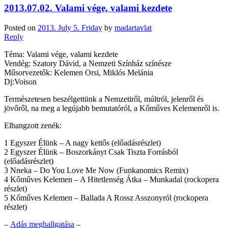
2013.07.02. Valami vége, valami kezdete
Posted on
2013. July 5. Friday
by
madartavlat
Reply
Téma: Valami vége, valami kezdete
Vendég: Szatory Dávid, a Nemzeti Színház színésze
Műsorvezetők: Kelemen Orsi, Miklós Melánia
Dj:Voison
Természetesen beszélgettünk a Nemzetiről, múltról, jelenről és
jövőről, na meg a legújabb bemutatóról, a Kőműves Kelemenről is.
Elhangzott zenék:
1 Egyszer Élünk – A nagy kettős (előadásrészlet)
2 Egyszer Élünk – Boszorkányt Csak Tiszta Forrásból
(előadásrészlet)
3 Nneka – Do You Love Me Now (Funkanomics Remix)
4 Kőműves Kelemen – A Hitetlenség Átka – Munkadal (rockopera
részlet)
5 Kőműves Kelemen – Ballada A Rossz Asszonyról (rockopera
részlet)
–
Adás meghallgatása
–