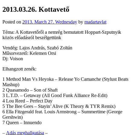
2013.03.26. Kottavető
Posted on
2013. March 27. Wednesday
by
madartavlat
Téma: A Kottavetőről a nemrég bemutatott Hoppart-Szputnyik
közös előadásról beszélgettünk
Vendég: Lajos András, Szabó Zoltán
Műsorvezető: Kelemen Orsi
Dj: Voison
Elhangzott zenék:
1 Method Man Vs Heyoka – Release Yo Camanche (Stylust Beats
Mashup)
2 Quasamodo – Son of Shaft
3 L.T.D. – Getaway (All Good Funk Alliance Re-Edit)
4 Lou Reed – Perfect Day
5 The Bee Gees – Stayin’ Alive (K Theory & TYR Remix)
6 Ella Fitzgerald feat. Louis Armstrong – Summertime (George
Gershwin)
7 Queen – Innuendo
–
Adás meghallgatása
–