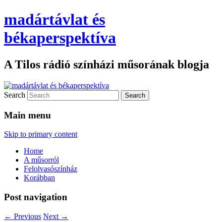
madártávlat és
békaperspektíva
A Tilos rádió színházi műsorának blogja
Search
Main menu
Skip to primary content
Home
A műsorról
Felolvasószínház
Korábban
Post navigation
←
Previous
Next
→