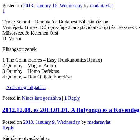
Posted on
2013. January 16. Wednesday
by
madartavlat
1
Téma: Semmi – Bemutató a Budapest Bábszínházban
Vendégek: Gimesi Dóri (a színpadi adaptáció alkotója) és Teszárek Cs
Műsorvezető: Kelemen Orsi
Dj:Voison
Elhangzott zenék:
1 The Commodores – Easy (Funkanomics Remix)
2 Quimby – Magam Adom
3 Quimby – Homo Defektus
4 Quimby – Don Quijote Ébredése
–
Adás meghallgatása
–
Posted in
Nincs kategorizálva
|
1
Reply
2012.12.08. és 2013.01.01. A Bolyongó és a Kővendég
Posted on
2013. January 9. Wednesday
by
madartavlat
Reply
Rádiós felolvasószínház