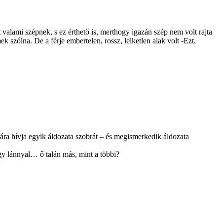
alami szépnek, s ez érthető is, merthogy igazán szép nem volt rajta
zólna. De a férje embertelen, rossz, lelketlen alak volt -­Ezt,
rára hívja egyik áldozata szobrát – és megismerkedik áldozata
egy lánnyal… ő talán más, mint a többi?