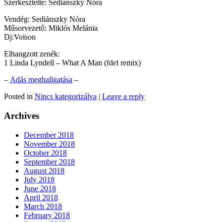
Szerkesztette: Sediánszky Nóra
Vendég: Sediánszky Nóra
Műsorvezető: Miklós Melánia
Dj:Voison
Elhangzott zenék:
1 Linda Lyndell – What A Man (fdel remix)
–
Adás meghallgatása
–
Posted in
Nincs kategorizálva
|
Leave a reply
Archives
December 2018
November 2018
October 2018
September 2018
August 2018
July 2018
June 2018
April 2018
March 2018
February 2018