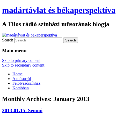
madártávlat és békaperspektíva
A Tilos rádió színházi műsorának blogja
Search
Main menu
Skip to primary content
Skip to secondary content
Home
A műsorról
Felolvasószínház
Korábban
Monthly Archives:
January 2013
2013.01.15. Semmi