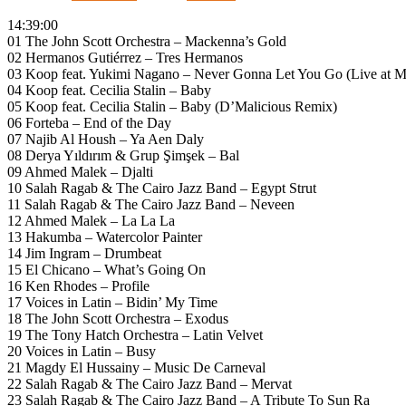
14:39:00
01 The John Scott Orchestra – Mackenna’s Gold
02 Hermanos Gutiérrez – Tres Hermanos
03 Koop feat. Yukimi Nagano – Never Gonna Let You Go (Live at M
04 Koop feat. Cecilia Stalin – Baby
05 Koop feat. Cecilia Stalin – Baby (D’Malicious Remix)
06 Forteba – End of the Day
07 Najib Al Housh – Ya Aen Daly
08 Derya Yıldırım & Grup Şimşek – Bal
09 Ahmed Malek – Djalti
10 Salah Ragab & The Cairo Jazz Band – Egypt Strut
11 Salah Ragab & The Cairo Jazz Band – Neveen
12 Ahmed Malek – La La La
13 Hakumba – Watercolor Painter
14 Jim Ingram – Drumbeat
15 El Chicano – What’s Going On
16 Ken Rhodes – Profile
17 Voices in Latin – Bidin’ My Time
18 The John Scott Orchestra – Exodus
19 The Tony Hatch Orchestra – Latin Velvet
20 Voices in Latin – Busy
21 Magdy El Hussainy – Music De Carneval
22 Salah Ragab & The Cairo Jazz Band – Mervat
23 Salah Ragab & The Cairo Jazz Band – A Tribute To Sun Ra