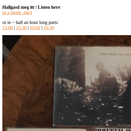
Hallgasd meg itt / Listen here
:
as a single .mp3
or in ~ half an hour long parts:
15:00
|
15:30
|
16:00
|
16:30