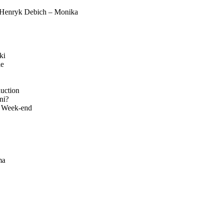
y Henryk Debich – Monika
ki
le
uction
ni?
n Week-end
ma