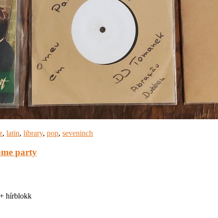
z
,
latin
,
library
,
pop
,
seveninch
ome party
 + hírblokk