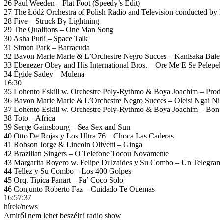
26 Paul Weeden – Flat Foot (Speedy’s Edit)
27 The Łódź Orchestra of Polish Radio and Television conducted b
28 Five – Struck By Lightning
29 The Qualitons – One Man Song
30 Asha Putli – Space Talk
31 Simon Park – Barracuda
32 Bavon Marie Marie & L’Orchestre Negro Succes – Kanisaka Bale
33 Ebenezer Obey and His International Bros. – Ore Me E Se Pelepe
34 Égide Sadey – Mulena
16:30
35 Lohento Eskill w. Orchestre Poly-Rythmo & Boya Joachim – Prod
36 Bavon Marie Marie & L’Orchestre Negro Succes – Oleisi Ngai Ni
37 Lohento Eskill w. Orchestre Poly-Rythmo & Boya Joachim – Bo
38 Toto – Africa
39 Serge Gainsbourg – Sea Sex and Sun
40 Otto De Rojas y Los Ultra 76 – Choca Las Caderas
41 Robson Jorge & Lincoln Olivetti – Ginga
42 Brazilian Singers – O Telefone Tocou Novamente
43 Margarita Royero w. Felipe Dulzaides y Su Combo – Un Telegra
44 Tellez y Su Combo – Los 400 Golpes
45 Orq. Tipica Panart – Pa’ Coco Solo
46 Conjunto Roberto Faz – Cuidado Te Quemas
16:57:37
hírek/news
Amiről nem lehet beszélni radio show