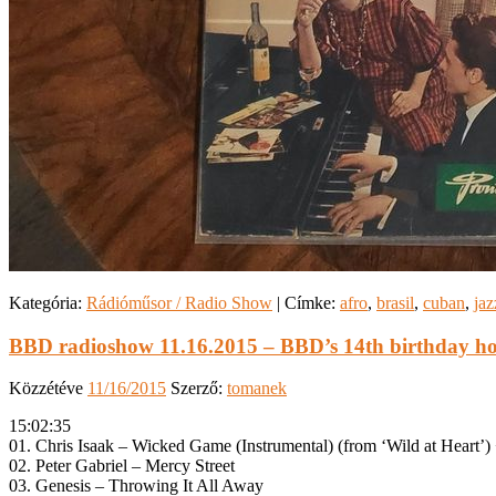
Kategória:
Rádióműsor / Radio Show
|
Címke:
afro
,
brasil
,
cuban
,
jaz
BBD radioshow 11.16.2015 – BBD’s 14th birthday h
Közzétéve
11/16/2015
Szerző:
tomanek
15:02:35
01. Chris Isaak – Wicked Game (Instrumental) (from ‘Wild at Heart’)
02. Peter Gabriel – Mercy Street
03. Genesis – Throwing It All Away