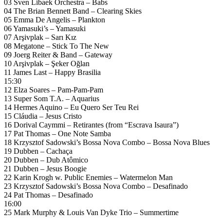
03 Sven Libaek Orchestra – Babs
04 The Brian Bennett Band – Clearing Skies
05 Emma De Angelis – Plankton
06 Yamasuki’s – Yamasuki
07 Arşivplak – Sarı Kız
08 Megatone – Stick To The New
09 Joerg Reiter & Band – Gateway
10 Arşivplak – Şeker Oğlan
11 James Last – Happy Brasilia
15:30
12 Elza Soares – Pam-Pam-Pam
13 Super Som T.A. – Aquarius
14 Hermes Aquino – Eu Quero Ser Teu Rei
15 Cláudia – Jesus Cristo
16 Dorival Caymmi – Retirantes (from “Escrava Isaura”)
17 Pat Thomas – One Note Samba
18 Krzysztof Sadowski’s Bossa Nova Combo – Bossa Nova Blues
19 Dubben – Cachaça
20 Dubben – Dub Atômico
21 Dubben – Jesus Boogie
22 Karin Krogh w. Public Enemies – Watermelon Man
23 Krzysztof Sadowski’s Bossa Nova Combo – Desafinado
24 Pat Thomas – Desafinado
16:00
25 Mark Murphy & Louis Van Dyke Trio – Summertime