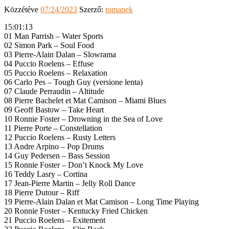
Közzétéve
07/24/2023
Szerző:
tomanek
15:01:13
01 Man Parrish – Water Sports
02 Simon Park – Soul Food
03 Pierre-Alain Dalan – Slowrama
04 Puccio Roelens – Effuse
05 Puccio Roelens – Relaxation
06 Carlo Pes – Tough Guy (versione lenta)
07 Claude Perraudin – Altitude
08 Pierre Bachelet et Mat Camison – Miami Blues
09 Geoff Bastow – Take Heart
10 Ronnie Foster – Drowning in the Sea of Love
11 Pierre Porte – Constellation
12 Puccio Roelens – Rusty Letters
13 Andre Arpino – Pop Drums
14 Guy Pedersen – Bass Session
15 Ronnie Foster – Don’t Knock My Love
16 Teddy Lasry – Cortina
17 Jean-Pierre Martin – Jelly Roll Dance
18 Pierre Dutour – Riff
19 Pierre-Alain Dalan et Mat Camison – Long Time Playing
20 Ronnie Foster – Kentucky Fried Chicken
21 Puccio Roelens – Exitement