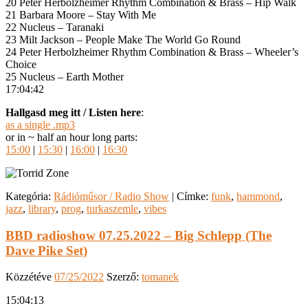
20 Peter Herbolzheimer Rhythm Combination & Brass – Hip Walk
21 Barbara Moore – Stay With Me
22 Nucleus – Taranaki
23 Milt Jackson – People Make The World Go Round
24 Peter Herbolzheimer Rhythm Combination & Brass – Wheeler’s
Choice
25 Nucleus – Earth Mother
17:04:42
Hallgasd meg itt / Listen here
:
as a single .mp3
or in ~ half an hour long parts:
15:00
|
15:30
|
16:00
|
16:30
Kategória:
Rádióműsor / Radio Show
|
Címke:
funk
,
hammond
,
jazz
,
library
,
prog
,
turkaszemle
,
vibes
BBD radioshow 07.25.2022 – Big Schlepp (The
Dave Pike Set)
Közzétéve
07/25/2022
Szerző:
tomanek
15:04:13