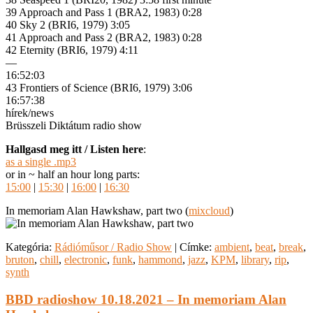
39 Approach and Pass 1 (BRA2, 1983) 0:28
40 Sky 2 (BRI6, 1979) 3:05
41 Approach and Pass 2 (BRA2, 1983) 0:28
42 Eternity (BRI6, 1979) 4:11
—
16:52:03
43 Frontiers of Science (BRI6, 1979) 3:06
16:57:38
hírek/news
Brüsszeli Diktátum radio show
Hallgasd meg itt / Listen here
:
as a single .mp3
or in ~ half an hour long parts:
15:00
|
15:30
|
16:00
|
16:30
In memoriam Alan Hawkshaw, part two (
mixcloud
)
Kategória:
Rádióműsor / Radio Show
|
Címke:
ambient
,
beat
,
break
,
bruton
,
chill
,
electronic
,
funk
,
hammond
,
jazz
,
KPM
,
library
,
rip
,
synth
BBD radioshow 10.18.2021 – In memoriam Alan