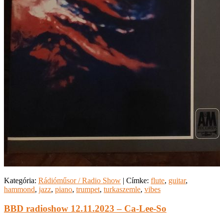
Kategória:
Rádióműsor / Radio Show
|
Címke:
flute
,
guitar
,
hammond
,
jazz
,
piano
,
trumpet
,
turkaszemle
,
vibes
BBD radioshow 12.11.2023 – Ca-Lee-So