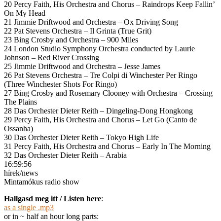
20 Percy Faith, His Orchestra and Chorus – Raindrops Keep Fallin’
On My Head
21 Jimmie Driftwood and Orchestra – Ox Driving Song
22 Pat Stevens Orchestra – Il Grinta (True Grit)
23 Bing Crosby and Orchestra – 900 Miles
24 London Studio Symphony Orchestra conducted by Laurie
Johnson – Red River Crossing
25 Jimmie Driftwood and Orchestra – Jesse James
26 Pat Stevens Orchestra – Tre Colpi di Winchester Per Ringo
(Three Winchester Shots For Ringo)
27 Bing Crosby and Rosemary Clooney with Orchestra – Crossing
The Plains
28 Das Orchester Dieter Reith – Dingeling-Dong Hongkong
29 Percy Faith, His Orchestra and Chorus – Let Go (Canto de
Ossanha)
30 Das Orchester Dieter Reith – Tokyo High Life
31 Percy Faith, His Orchestra and Chorus – Early In The Morning
32 Das Orchester Dieter Reith – Arabia
16:59:56
hírek/news
Mintamókus radio show
Hallgasd meg itt / Listen here
:
as a single .mp3
or in ~ half an hour long parts: