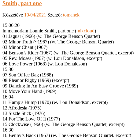
Smith, part one
Közzétéve
10/04/2021
Szerző:
tomanek
15:06:20
In memoriam Lonnie Smith, part one (
mixcloud
)
01 Jaguar (1966) (w. The George Benson Quartet)
02 Minor Truth (~1967) (w. The George Benson Quartet)
03 Minor Chant (1967)
04 Benson’s Rider (1967) (w. The George Benson Quartet, excerpt)
05 Rev. Moses (1967) (w. Lou Donaldson, excerpt)
06 Love Power (1968) (w. Lou Donaldson)
15:30
07 Son Of Ice Bag (1968)
08 Eleanor Rigby (1969) (excerpt)
09 Dancing In An Easy Groove (1969)
10 Move Your Hand (1969)
16:04
11 Hamp’s Hump (1970) (w. Lou Donaldson, excerpt)
12 Afrodesia (1975)
13 Sizzle Stick (1976)
14 For The Love Of It (1977)
15 Clockwise (1966) (w. The George Benson Quartet, excerpt)
16:30
16 Benny’s Back (1967) (w. The George Benson Quartet, excerpt)