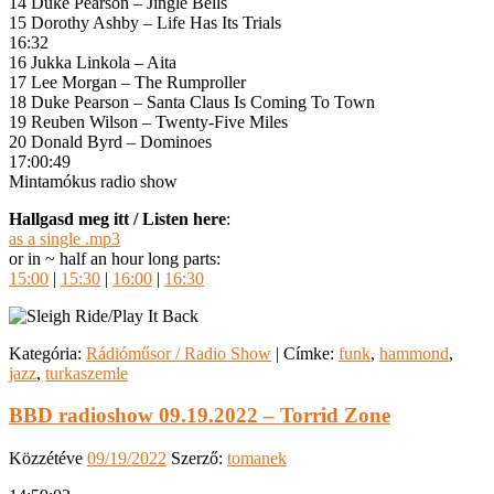
14 Duke Pearson – Jingle Bells
15 Dorothy Ashby – Life Has Its Trials
16:32
16 Jukka Linkola – Aita
17 Lee Morgan – The Rumproller
18 Duke Pearson – Santa Claus Is Coming To Town
19 Reuben Wilson – Twenty-Five Miles
20 Donald Byrd – Dominoes
17:00:49
Mintamókus radio show
Hallgasd meg itt / Listen here
:
as a single .mp3
or in ~ half an hour long parts:
15:00
|
15:30
|
16:00
|
16:30
Kategória:
Rádióműsor / Radio Show
|
Címke:
funk
,
hammond
,
jazz
,
turkaszemle
BBD radioshow 09.19.2022 – Torrid Zone
Közzétéve
09/19/2022
Szerző:
tomanek