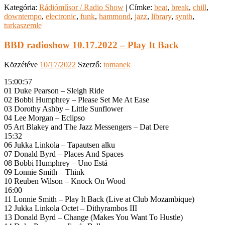
Kategória:
Rádióműsor / Radio Show
|
Címke:
beat
,
break
,
chill
,
downtempo
,
electronic
,
funk
,
hammond
,
jazz
,
library
,
synth
,
turkaszemle
BBD radioshow 10.17.2022 – Play It Back
Közzétéve
10/17/2022
Szerző:
tomanek
15:00:57
01 Duke Pearson – Sleigh Ride
02 Bobbi Humphrey – Please Set Me At Ease
03 Dorothy Ashby – Little Sunflower
04 Lee Morgan – Eclipso
05 Art Blakey and The Jazz Messengers – Dat Dere
15:32
06 Jukka Linkola – Tapautsen alku
07 Donald Byrd – Places And Spaces
08 Bobbi Humphrey – Uno Está
09 Lonnie Smith – Think
10 Reuben Wilson – Knock On Wood
16:00
11 Lonnie Smith – Play It Back (Live at Club Mozambique)
12 Jukka Linkola Octet – Dithyrambos III
13 Donald Byrd – Change (Makes You Want To Hustle)