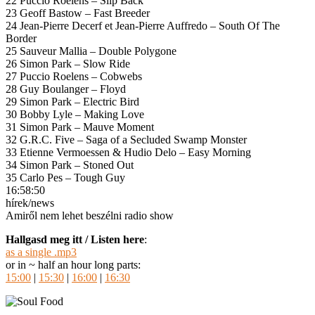
22 Puccio Roelens – Slip Back
23 Geoff Bastow – Fast Breeder
24 Jean-Pierre Decerf et Jean-Pierre Auffredo – South Of The
Border
25 Sauveur Mallia – Double Polygone
26 Simon Park – Slow Ride
27 Puccio Roelens – Cobwebs
28 Guy Boulanger – Floyd
29 Simon Park – Electric Bird
30 Bobby Lyle – Making Love
31 Simon Park – Mauve Moment
32 G.R.C. Five – Saga of a Secluded Swamp Monster
33 Etienne Vermoessen & Hudio Delo – Easy Morning
34 Simon Park – Stoned Out
35 Carlo Pes – Tough Guy
16:58:50
hírek/news
Amiről nem lehet beszélni radio show
Hallgasd meg itt / Listen here
:
as a single .mp3
or in ~ half an hour long parts:
15:00
|
15:30
|
16:00
|
16:30