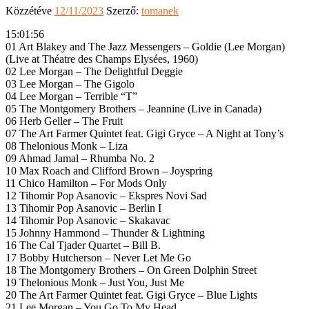
Közzétéve
12/11/2023
Szerző:
tomanek
15:01:56
01 Art Blakey and The Jazz Messengers – Goldie (Lee Morgan)
(Live at Théatre des Champs Elysées, 1960)
02 Lee Morgan – The Delightful Deggie
03 Lee Morgan – The Gigolo
04 Lee Morgan – Terrible “T”
05 The Montgomery Brothers – Jeannine (Live in Canada)
06 Herb Geller – The Fruit
07 The Art Farmer Quintet feat. Gigi Gryce – A Night at Tony’s
08 Thelonious Monk – Liza
09 Ahmad Jamal – Rhumba No. 2
10 Max Roach and Clifford Brown – Joyspring
11 Chico Hamilton – For Mods Only
12 Tihomir Pop Asanovic – Ekspres Novi Sad
13 Tihomir Pop Asanovic – Berlin I
14 Tihomir Pop Asanovic – Skakavac
15 Johnny Hammond – Thunder & Lightning
16 The Cal Tjader Quartet – Bill B.
17 Bobby Hutcherson – Never Let Me Go
18 The Montgomery Brothers – On Green Dolphin Street
19 Thelonious Monk – Just You, Just Me
20 The Art Farmer Quintet feat. Gigi Gryce – Blue Lights
21 Lee Morgan – You Go To My Head