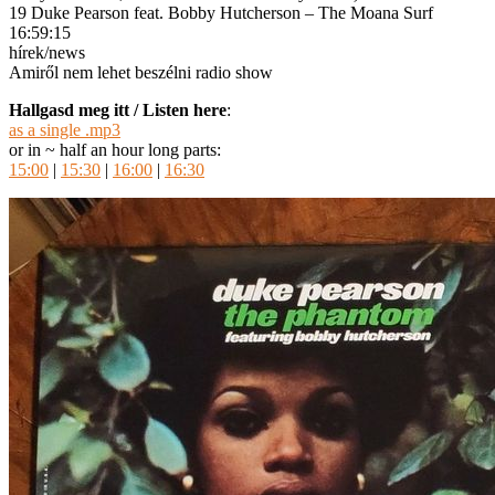
19 Duke Pearson feat. Bobby Hutcherson – The Moana Surf
16:59:15
hírek/news
Amiről nem lehet beszélni radio show
Hallgasd meg itt / Listen here
:
as a single .mp3
or in ~ half an hour long parts:
15:00
|
15:30
|
16:00
|
16:30