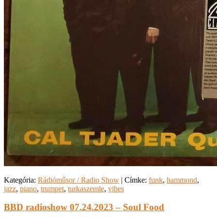
Kategória:
Rádióműsor / Radio Show
|
Címke:
funk
,
hammond
,
jazz
,
piano
,
trumpet
,
turkaszemle
,
vibes
BBD radioshow 07.24.2023 – Soul Food