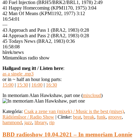
40 Fuel Injection (BRH5/BRK2/BRL1, 1978) 2:49
41 Happy Homecoming (KPM1170, 1975) 3:04
42 Man Of Means (KPM1192, 1977) 3:12
16:54:01
—
43 Approach and Pass 1 (BRA2, 1983) 0:28
44 Approach and Pass 2 (BRA2, 1983) 0:28
45 Todays News (BRA2, 1983) 0:36
16:58:08
hírek/news
Mintamókus radio show
Hallgasd meg itt / Listen here
:
as a single .mp3
or in ~ half an hour long parts:
15:00
|
15:30
|
16:00
|
16:30
In memoriam Alan Hawkshaw, part one (
mixcloud
)
Kategória:
Csak a zene van (mixek) / Music is the best (mixes)
,
Rádióműsor / Radio Show
|
Címke:
beat
,
break
,
funk
,
groove
,
hammond
,
jazz
,
library
,
rip
BBD radioshow 10.04.2021 – In memoriam Lonnie