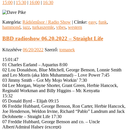
15:00
|
15:30
|
16:00
|
16:30
Kategória:
Rádióműsor / Radio Show
|
Címke:
easy
,
funk
,
hammond
,
jazz
,
turkaszemle
,
vibes
,
western
BBD radioshow 06.20.2022 – Straight Life
Közzétéve
06/20/2022
Szerző:
tomanek
15:01:47
01 Charles Earland – Aquarius 8:00
02 Lou Donaldson, Blue Mitchell, George Benson, Lonnie Smith
and Leo Morris (aka Idris Muhammad) – Love Power 7:45
03 Jimmy Smith – Got My Mojo Workin’ 7:30
04 Lee Morgan, Wayne Shorter, Grant Green, Herbie Hancock,
Reginald Workman and Billy Higgins – Mr. Kenyatta
15:32
05 Donald Byrd – Elijah 09:15
06 Freddie Hubbard, George Benson, Ron Carter, Herbie Hancock,
Joe Henderson, Weldon Irvine, Richard “Pablo” Landrum and Jack
DeJohnette – Straight Life 17:30
07 Freddie Hubbard, George Benson and co. – Uncle
Albert/Admiral Halsey (excerpt)