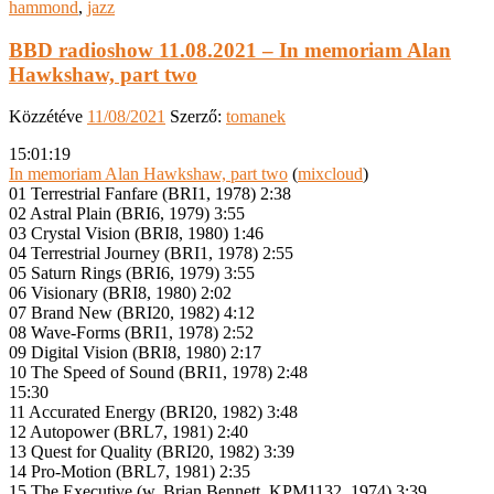
hammond
,
jazz
BBD radioshow 11.08.2021 – In memoriam Alan
Hawkshaw, part two
Közzétéve
11/08/2021
Szerző:
tomanek
15:01:19
In memoriam Alan Hawkshaw, part two
(
mixcloud
)
01 Terrestrial Fanfare (BRI1, 1978) 2:38
02 Astral Plain (BRI6, 1979) 3:55
03 Crystal Vision (BRI8, 1980) 1:46
04 Terrestrial Journey (BRI1, 1978) 2:55
05 Saturn Rings (BRI6, 1979) 3:55
06 Visionary (BRI8, 1980) 2:02
07 Brand New (BRI20, 1982) 4:12
08 Wave-Forms (BRI1, 1978) 2:52
09 Digital Vision (BRI8, 1980) 2:17
10 The Speed of Sound (BRI1, 1978) 2:48
15:30
11 Accurated Energy (BRI20, 1982) 3:48
12 Autopower (BRL7, 1981) 2:40
13 Quest for Quality (BRI20, 1982) 3:39
14 Pro-Motion (BRL7, 1981) 2:35
15 The Executive (w. Brian Bennett, KPM1132, 1974) 3:39