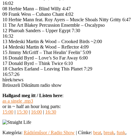
16:02
08 Herbie Mann – Blind Willy 4:47
09 Frank Wess – Cubano Chant 4:02
10 Herbie Mann feat. Roy Ayers – Muscle Shoals Nitty Gritty 6:47
11 The Art Blakey Percussion Ensemble – Oscalypso
12 Pharoah Sanders – Upper Egypt 7:30
16:32
13 Medeski Martin & Wood – Crooked Birds ~2:00
14 Medeski Martin & Wood – Reflector 4:09
15 Jimmy McGriff – That Healin’ Feelin’ 5:09
16 Donald Byrd – Love’s So Far Away 6:00
17 Donald Byrd – Think Twice 6:10
18 Charles Earland – Leaving This Planet 7:29
16:57:26
hírek/news
Brüsszeli Diktátum radio show
Hallgasd meg itt / Listen here
:
as a single .mp3
or in ~ half an hour long parts:
15:00
|
15:30
|
16:00
|
16:30
Kategória:
Rádióműsor / Radio Show
|
Címke:
beat
,
break
,
funk
,