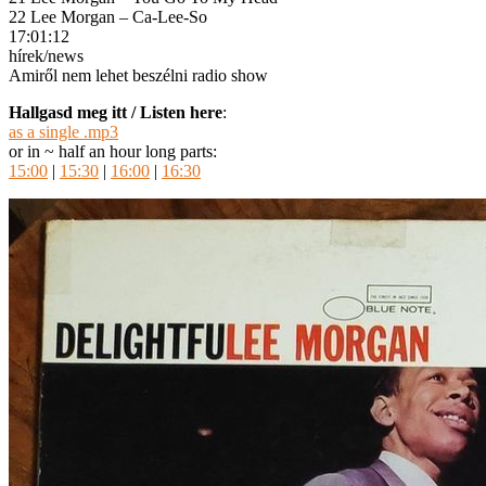
22 Lee Morgan – Ca-Lee-So
17:01:12
hírek/news
Amiről nem lehet beszélni radio show
Hallgasd meg itt / Listen here
:
as a single .mp3
or in ~ half an hour long parts:
15:00
|
15:30
|
16:00
|
16:30