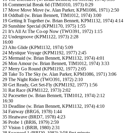
16 Commercial Break 6d (TIM1010, 1973) 0:29
17 Move Move Move (w. Alan Parker, KPM1086, 1971) 2:50
18 Oddball (w. Brian Bennett, TIM1012, 1974) 3:00
19 Getting It Together (w. Brian Bennett, KPM1132, 1974) 4:14
20 Sunshine Special (KPM1170, 1975) 1:55
21 It’s All At The Co-op Now (TWO391, 1972) 1:15
22 Undergroove (KPM1122, 1973) 2:28
16:00
23 Alto Glide (KPM1132, 1974) 5:09
24 Mystique Voyage (KPM1192, 1977) 2:45
25 Mermaid (w. Brian Bennett, KPM1132, 1974) 4:01
26 Mon Amour (w. Brian Bennett, TIM1012, 1974) 3:33
27 Merry Go Round (KPM1192, 1977) 2:05
28 Take To The Sky (w. Alan Parker, KPM1086, 1971) 3:06
29 The Night Rider (TWO391, 1972) 2:10
30 Get Ready, Get Set-Fly (KPM1192, 1977) 1:56
31 Rat Race (KPM1122, 1973) 2:02
32 Pacesetter (w. Brian Bennett, TIM1012, 1974) 2:12
16:30
33 Deadline (w. Brian Bennett, KPM1132, 1974) 4:10
34 Fairway (BRG6, 1978) 1:44
35 Heatwave (BRD7, 1978) 4:23
36 Probe 1 (BRI6, 1979) 2:59
37 Vision 1 (BRI8, 1980) 2:31
38 Seaspeed 1 (BRI20, 1982) 3:58 first minute