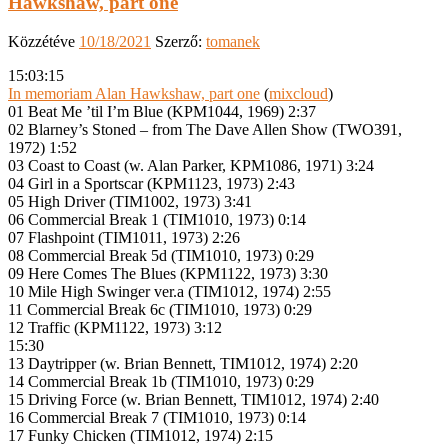
Hawkshaw, part one
Közzétéve
10/18/2021
Szerző:
tomanek
15:03:15
In memoriam Alan Hawkshaw, part one
(
mixcloud
)
01 Beat Me ’til I’m Blue (KPM1044, 1969) 2:37
02 Blarney’s Stoned – from The Dave Allen Show (TWO391,
1972) 1:52
03 Coast to Coast (w. Alan Parker, KPM1086, 1971) 3:24
04 Girl in a Sportscar (KPM1123, 1973) 2:43
05 High Driver (TIM1002, 1973) 3:41
06 Commercial Break 1 (TIM1010, 1973) 0:14
07 Flashpoint (TIM1011, 1973) 2:26
08 Commercial Break 5d (TIM1010, 1973) 0:29
09 Here Comes The Blues (KPM1122, 1973) 3:30
10 Mile High Swinger ver.a (TIM1012, 1974) 2:55
11 Commercial Break 6c (TIM1010, 1973) 0:29
12 Traffic (KPM1122, 1973) 3:12
15:30
13 Daytripper (w. Brian Bennett, TIM1012, 1974) 2:20
14 Commercial Break 1b (TIM1010, 1973) 0:29
15 Driving Force (w. Brian Bennett, TIM1012, 1974) 2:40
16 Commercial Break 7 (TIM1010, 1973) 0:14
17 Funky Chicken (TIM1012, 1974) 2:15