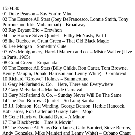
15:04:30
01 Duke Pearson – Say You’re Mine
02 The Essence All Stars (Joey DeFrancesco, Lonnie Smith, Tony
Purrone and Idris Muhammad) – Broadway
03 Ray Bryant Trio – Erewhon
04 The Horace Silver Quintet – Filthy McNasty, Part 1
05 Ike Quebec w. Grant Green – That Old Black Magic
06 Lee Morgan – Somethin’ Cute
07 Wes Montgomery, Harold Mabern and co. – Mister Walker (Live
in Paris, 1965)
08 Grant Green – Empanada
09 The Essence All Stars (Billy Childs, Ron Carter, Tom Browne,
Benny Maupin, Donald Harrison and Lenny White) – Cornbread
10 Richard “Groove” Holmes – Summertime
11 Gary McFarland & Co. – Here, There and Everywhere
12 Gary McFarland – Manha de Carnaval
13 Gary McFarland & Co. – Sunday Never Will Be The Same
14 The Don Burrows Quartet – So Long Samba
15 J.J. Johnson, Kai Winding, George Benson, Herbie Hancock,
Bob James, Ron Carter and Grady Tate – Mojo
16 Gene Harris w. Donald Byrd – A Minor
17 The Blackbyrds – Time is Movin’
18 The Essence All Stars (Bob James, Gato Barbieri, Steve Berrios,
Andy Gonzalez, Mike Mainieri and Lenny White) – Cubano Chant