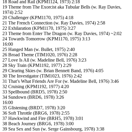
18 Road and Rail (KPM1124, 1973) 2:18
19 Theme from The Exorcist aka Tubular Bells (w. Ray Davies,
1974) 2:52
20 Challenger (KPM1170, 1975) 4:18
21 The French Connection (w. Ray Davies, 1974) 2:58
22 Exhilaration (KPM1170, 1975) 3:27
23 Theme from Enter The Dragon (w. Ray Davies, 1974) ~2:02
24 Towards Tomorrow (KPM1170, 1975) 3:13
16:00
25 Hanged Man (w. Bullet, 1975) 2:40
26 Broad Theme (TIM1020, 1976) 2:28
27 Love Is All (w. Madeline Bell, 1976) 3:23
28 Sky Train (KPM1192, 1977) 2:29
29 Clearing Skies (w. Brian Bennett Band, 1976) 4:05
30 The Investigator (TIM1023, 1976) 2:42
31 That’s What Friends Are For (w. Madeline Bell, 1976) 3:46
32 Cruising (KPM1192, 1977) 4:20
33 Spellbound (BRD5, 1978) 2:50
34 Sundown (BRD6, 1978) 3:26
16:00
35 Glistening (BRD7, 1978) 3:20
36 Soft Throttle (BRG6, 1978) 2:55
37 Hawkwind and Fire (BRH5, 1978) 3:01
38 Beach Journey (BRG6, 1978) 3:00
39 Sea Sex and Sun (w. Serge Gainsbourg, 1978) 3:38