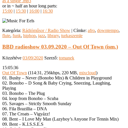
as a single .mp3
or in ~ half an hour long parts:
15:00
|
15:30
|
16:00
|
16:30
Kategória:
Rádióműsor / Radio Show
|
Címke:
afro
,
downtempo
,
flute
,
funk
,
hiphop
,
jazz
,
library
,
turkaszemle
BBD radioshow 03.09.2020 – Out Of Town (ism.)
Közzétéve
03/09/2020
Szerző:
tomanek
15:05:36
Out Of Town
(114:31, 256kbps, 220 MB,
mixcloud
)
01. Bushy – Never (Bonobo Mix) & Children in Playground
02. Bonobo – D Song & Baby Crying, Sneezing, Laughing,
Playing
03. Bonobo – The Plug
04. loop from Bonobo – Scuba
05. Savages – Strictly Smooth Sunday
06. Fila Brazillia – DNA
07. The Croats – Vigyázz!
08. Bent – I Love My Man (Lazyboy’s Anyone For Tennis Mix)
09. Bent – K.I.S.S.E.S