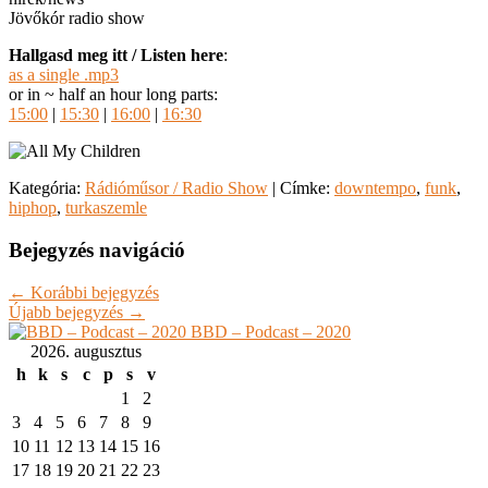
Jövőkór radio show
Hallgasd meg itt / Listen here
:
as a single .mp3
or in ~ half an hour long parts:
15:00
|
15:30
|
16:00
|
16:30
Kategória:
Rádióműsor / Radio Show
|
Címke:
downtempo
,
funk
,
hiphop
,
turkaszemle
Bejegyzés navigáció
←
Korábbi bejegyzés
Újabb bejegyzés
→
BBD – Podcast – 2020
2026. augusztus
h
k
s
c
p
s
v
1
2
3
4
5
6
7
8
9
10
11
12
13
14
15
16
17
18
19
20
21
22
23