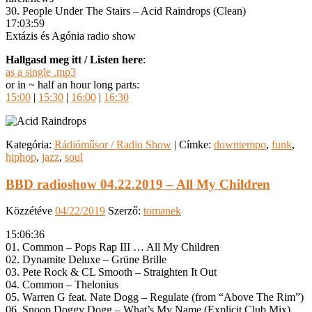
30. People Under The Stairs – Acid Raindrops (Clean)
17:03:59
Extázis és Agónia radio show
Hallgasd meg itt / Listen here
:
as a single .mp3
or in ~ half an hour long parts:
15:00
|
15:30
|
16:00
|
16:30
Kategória:
Rádióműsor / Radio Show
|
Címke:
downtempo
,
funk
,
hiphop
,
jazz
,
soul
BBD radioshow 04.22.2019 – All My Children
Közzétéve
04/22/2019
Szerző:
tomanek
15:06:36
01. Common – Pops Rap III … All My Children
02. Dynamite Deluxe – Grüne Brille
03. Pete Rock & CL Smooth – Straighten It Out
04. Common – Thelonius
05. Warren G feat. Nate Dogg – Regulate (from “Above The Rim”)
06. Snoop Doggy Dogg – What’s My Name (Explicit Club Mix)