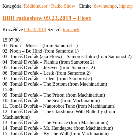
Kategória:
Rádióműsor / Radio Show
|
Címke:
downtempo
,
hiphop
BBD radioshow 09.23.2019 – Floex
Közzétéve
09/23/2019
Szerző:
tomanek
15:07:30
01. Noon – Music 1 (from Samorost 1)
02. Noon – Be Hind (from Samorost 1)
03. Tomáš Dvořák (aka Floex) – Samorost Intro (from Samorost 2)
04. Tomáš Dvořák – Planina (from Samorost 2)
05. Tomáš Dvořák – Jezevec (from Samorost 2)
06. Tomáš Dvořák – Lesik (from Samorost 2)
07. Tomáš Dvořák – Tuleni (from Samorost 2)
08. Tomáš Dvořák – The Bottom (from Machinarium)
15:30
09. Tomáš Dvořák – The Prison (from Machinarium)
10. Tomáš Dvořák – The Sea (from Machinarium)
11. Tomáš Dvořák – Nanorobot Tune (from Machinarium)
12. Tomáš Dvořák – The Glasshouse With Butterfly (from
Machinarium)
13. Tomáš Dvořák – The Furnace (from Machinarium)
14. Tomáš Dvořák – Mr. Handagote (from Machinarium)
15. Tomáš Dvořák – By The Wall (from Machinarium)