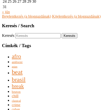
24
25
26
27
28
29
30
31
« jún
Bejelentkezés (a bloggazdának)
Kijelentkezés (a bloggazdának)
Keresés / Search
Keresés
Címkék / Tags
afro
ambient
asian
beat
brasil
break
bruton
chill
classical
crime
cuban