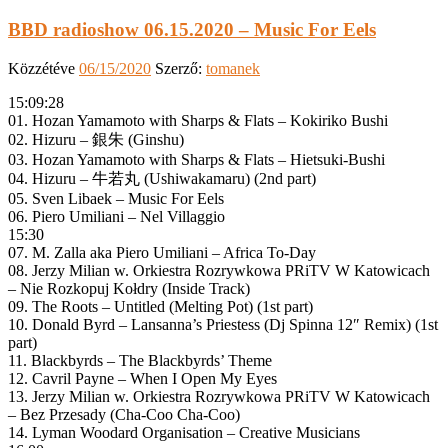
BBD radioshow 06.15.2020 – Music For Eels
Közzétéve
06/15/2020
Szerző:
tomanek
15:09:28
01. Hozan Yamamoto with Sharps & Flats – Kokiriko Bushi
02. Hizuru – 銀朱 (Ginshu)
03. Hozan Yamamoto with Sharps & Flats – Hietsuki-Bushi
04. Hizuru – 牛若丸 (Ushiwakamaru) (2nd part)
05. Sven Libaek – Music For Eels
06. Piero Umiliani – Nel Villaggio
15:30
07. M. Zalla aka Piero Umiliani – Africa To-Day
08. Jerzy Milian w. Orkiestra Rozrywkowa PRiTV W Katowicach
– Nie Rozkopuj Kołdry (Inside Track)
09. The Roots – Untitled (Melting Pot) (1st part)
10. Donald Byrd – Lansanna’s Priestess (Dj Spinna 12″ Remix) (1st
part)
11. Blackbyrds – The Blackbyrds’ Theme
12. Cavril Payne – When I Open My Eyes
13. Jerzy Milian w. Orkiestra Rozrywkowa PRiTV W Katowicach
– Bez Przesady (Cha-Coo Cha-Coo)
14. Lyman Woodard Organisation – Creative Musicians