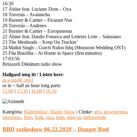
16:30
17 Àbáse feat. Luciane Dom – Oya
18 Travesía – Avalancha
19 Burnier & Cartier – Ficaram Nus
20 Travesía – Andenes
21 Burnier & Cartier – Europanema
22 Àbáse feat. Danilo Fonseca and Letieres Leite – Salasiano
23 The Menheads – Keep On Truckin’
24 Malkit Singh – Gurch Nalon Ishq (Monsoon Wedding OST)
25 Fila Brazillia – At Home in Space (first minutes)
17:03:56
Brüsszeli Diktátum radio show
Hallgasd meg itt / Listen here
:
as a single .mp3
or in ~ half an hour long parts:
15:00
|
15:30
|
16:00
|
16:30
Kategória:
Rádióműsor / Radio Show
|
Címke:
afro
,
downtempo
,
electronic
,
flute
,
funk
,
jazz
,
latin
,
magyar
,
turkaszemle
BBD radioshow 06.22.2020 – Danger Reef