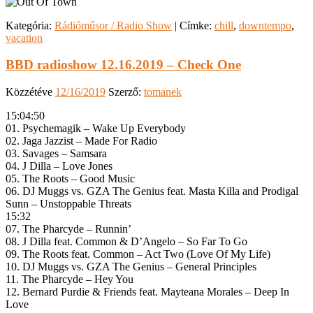
Kategória:
Rádióműsor / Radio Show
|
Címke:
chill
,
downtempo
,
vacation
BBD radioshow 12.16.2019 – Check One
Közzétéve
12/16/2019
Szerző:
tomanek
15:04:50
01. Psychemagik – Wake Up Everybody
02. Jaga Jazzist – Made For Radio
03. Savages – Samsara
04. J Dilla – Love Jones
05. The Roots – Good Music
06. DJ Muggs vs. GZA The Genius feat. Masta Killa and Prodigal
Sunn – Unstoppable Threats
15:32
07. The Pharcyde – Runnin’
08. J Dilla feat. Common & D’Angelo – So Far To Go
09. The Roots feat. Common – Act Two (Love Of My Life)
10. DJ Muggs vs. GZA The Genius – General Principles
11. The Pharcyde – Hey You
12. Bernard Purdie & Friends feat. Mayteana Morales – Deep In
Love