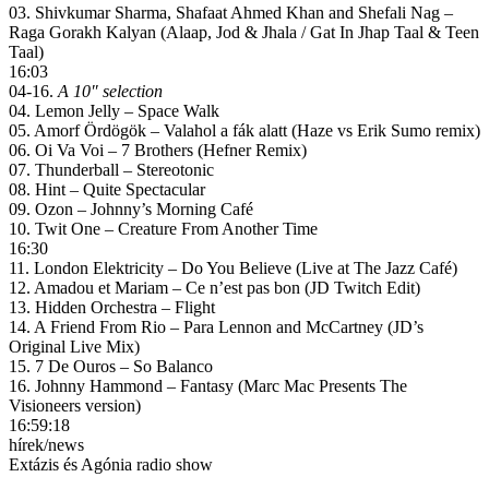
03. Shivkumar Sharma, Shafaat Ahmed Khan and Shefali Nag –
Raga Gorakh Kalyan (Alaap, Jod & Jhala / Gat In Jhap Taal & Teen
Taal)
16:03
04-16.
A 10″ selection
04. Lemon Jelly – Space Walk
05. Amorf Ördögök – Valahol a fák alatt (Haze vs Erik Sumo remix)
06. Oi Va Voi – 7 Brothers (Hefner Remix)
07. Thunderball – Stereotonic
08. Hint – Quite Spectacular
09. Ozon – Johnny’s Morning Café
10. Twit One – Creature From Another Time
16:30
11. London Elektricity – Do You Believe (Live at The Jazz Café)
12. Amadou et Mariam – Ce n’est pas bon (JD Twitch Edit)
13. Hidden Orchestra – Flight
14. A Friend From Rio – Para Lennon and McCartney (JD’s
Original Live Mix)
15. 7 De Ouros – So Balanco
16. Johnny Hammond – Fantasy (Marc Mac Presents The
Visioneers version)
16:59:18
hírek/news
Extázis és Agónia radio show