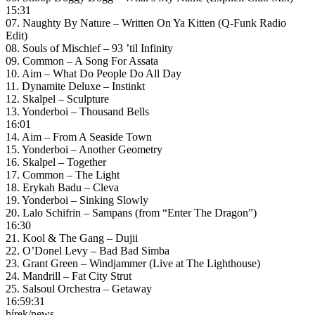
15:31
07. Naughty By Nature – Written On Ya Kitten (Q-Funk Radio
Edit)
08. Souls of Mischief – 93 ’til Infinity
09. Common – A Song For Assata
10. Aim – What Do People Do All Day
11. Dynamite Deluxe – Instinkt
12. Skalpel – Sculpture
13. Yonderboi – Thousand Bells
16:01
14. Aim – From A Seaside Town
15. Yonderboi – Another Geometry
16. Skalpel – Together
17. Common – The Light
18. Erykah Badu – Cleva
19. Yonderboi – Sinking Slowly
20. Lalo Schifrin – Sampans (from “Enter The Dragon”)
16:30
21. Kool & The Gang – Dujii
22. O’Donel Levy – Bad Bad Simba
23. Grant Green – Windjammer (Live at The Lighthouse)
24. Mandrill – Fat City Strut
25. Salsoul Orchestra – Getaway
16:59:31
hírek/news