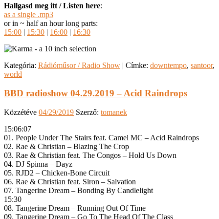
Hallgasd meg itt / Listen here
:
as a single .mp3
or in ~ half an hour long parts:
15:00
|
15:30
|
16:00
|
16:30
Kategória:
Rádióműsor / Radio Show
|
Címke:
downtempo
,
santoor
,
world
BBD radioshow 04.29.2019 – Acid Raindrops
Közzétéve
04/29/2019
Szerző:
tomanek
15:06:07
01. People Under The Stairs feat. Camel MC – Acid Raindrops
02. Rae & Christian – Blazing The Crop
03. Rae & Christian feat. The Congos – Hold Us Down
04. DJ Spinna – Dayz
05. RJD2 – Chicken-Bone Circuit
06. Rae & Christian feat. Siron – Salvation
07. Tangerine Dream – Bonding By Candlelight
15:30
08. Tangerine Dream – Running Out Of Time
09. Tangerine Dream – Go To The Head Of The Class