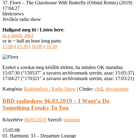
37. Floex – The Glasshouse With Butterfly (Orbital Remix) (2019)
17:04:27
hírek/news
Jövőkór radio show
Hallgasd meg itt / Listen here
:
as a single .mp3
or in ~ half an hour long parts:
15:00
|
15:30
|
16:00
|
16:30
Ezeket a sorokat meg később törlöm, ha minden OK maradna:
15:07:30 (“150537″ a zavaros archívumunk szerint, azaz: 15:05:37)
17:04:27 (“170321″ a zavaros archívumunk szerint, azaz: 17:03:21)
Kategória:
Rádióműsor / Radio Show
|
Címke:
chill
,
downtempo
BBD radioshow 06.03.2019 – I Want’a Do
Something Freaky To You
Közzétéve
06/03/2019
Szerző:
tomanek
15:05:08
01. Harmonic 33 – Departure Lounge