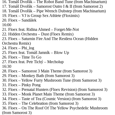
16. Tomáš Dvořák – The Robot Band Tune (from Machinarium)
17. Tomáš Dvořák – Samorost Outro I & II (from Samorost 2)
18. Tomáš Dvořák – Pipe Wrench Dubstep (from Machinarium)
19. Floex – VJ is Group Sex Athlete (Floximix)
20. Floex – Sandálek
16:00
21. Floex feat. Ridina Ahmed – Forget-Me-Not
22. Hidden Orchestra – Dust (Floex Remix)
23. Floex – Saturnin Fire And The Restless Ocean (Hidden
Orchestra Remix)
24. Floex – Phi_log
25. Floex feat. Tomáš Jamník – Blow Up
26. Floex – Time To Go
27. Floex feat. Petr Tichý – Mecholup
16:30
28. Floex – Samorost 3 Main Theme (from Samorost 3)
29. Floex – Monkey Bath (from Samorost 3)
30. Floex – Yellow Furry Mushroom Tune (from Samorost 3)
31. Floex – Pinky Pong
32. Floex – Prenatal Hunters (Floex Revision) (from Samorost 3)
33. Floex – Monk Planet Main Theme (from Samorost 3)
34. Floex – Taste of Tea (Cosmic Version) (from Samorost 3)
35. Floex – The Celebration (from Samorost 3)
36. Floex – On The Roof Of The Yellow Psychedelic Mushroom
(from Samorost 3)