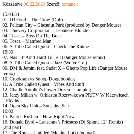
Közzétéve
06/22/2020
Szerző:
tomanek
15:04:34
01. DJ Food – The Crow (Dub)
02. Pelican City – Chestnut Park (produced by Danger Mouse)
03. Thievery Corporation – Lebanese Blonde
04. Tosca – Boss On The Boat
05. Tosca – Manfred Man
06. A Tribe Called Quest – Check The Rhime
15:30
07. Nas – It Ain’t Hard To Tell (Danger Mouse remix)
08. A Tribe Called Quest – Jazz (We’ve Got)
09. DM & Jemini feat. Sadat X – Ghetto Pop Life (Danger Mouse
remix)
10. Crookram vs Snoop Dogg bootleg
11. A Tribe Called Quest – Vibes And Stuff
12. Charlie Antolini’s Power Dozen – Jumping
13. Jerzy Milian w. Orkiestra Rozrywkowa PRiTV W Katowicach
– Phyllis
14. Open Sky Unit – Sunshine Star
16:00
15. Patrice Rushen – Haw-Right Now
16. Donald Byrd – Lansanna’s Priestess (Dj Spinna 12″ Remix)
(2nd part)
17. The Roots – Untitled (Melting Pot) (2nd part)