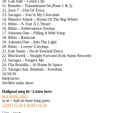
10. Gak Sato – Green City
11. Bonobo – Transmission 94 (Parts 1 & 2)
12. Zero 7 – Out Of Town
13. Savages – You’re My Chocolate
14. Massive Attack – Hymn Of The Big Wheel
15. Bibio – Á Tout Á L’Heure
16. Bibio – Ambivalence Avenue
17. Arkestra One – Filling It With Song
18. Bibio – Raincoat
19. Arkestra One – Into The Light
20. Bibio – Lovers’ Carvings
21. Erik Sumo – Do-It-Yourself-Disco
22. Blockwerk – Straight Forward (Erik Sumo Rework)
23. Savages – Forgive Me
24. Fila Brazillia – At Home In Space
25. Savages feat. Bimbula – Freedom
16:59:30
hírek/news
Jövőkór radio show
Hallgasd meg itt / Listen here
:
as a single .mp3
or in ~ half an hour long parts:
15:00
|
15:30
|
16:00
|
16:30