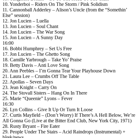
10. Yonderboi – Riders On The Storm / Pink Solidism
11. Cannonball Adderley – Alison’s Uncle (from the “Somethin’
Else” session)
12. Jon Lucien – Luella
13. Jon Lucien – Soul Chant
14. Jon Lucien – The War Song
15. Jon Lucien – A Sunny Day
16:00
16. Bobbi Humphrey – Set Us Free
17. Jon Lucien – The Ghetto Song
18. Camille Yarbrough – Take Yo’ Praise
19. Betty Davis – Anti Love Song
20. Ann Peebles – I’m Gonna Tear Your Playhouse Down
21. Laura Lee – Crumbs Off The Table
22. Apollas – Seven Days
23. Jean Knight – Carry On
24. The Stovall Sisters – Hang On In There
25. Marie “Queenie” Lyons – Fever
16:30
26. Lyn Collins – Give It Up Or Turn It Loose
27. Curtis Mayfield – (Don’t Worry) If There’s A Hell Below, We’re
All Gonna Go (Live at the Bitter End Club, New York City, 1971)
28. Rusty Bryant – Fire Eater
29. People Under The Stairs – Acid Raindrops (Instrumental) +
hírek/news