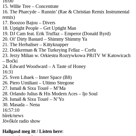
16:00
15. Willie Tree – Concentrate
16. The Pharcyde – Runnin’ (Rae & Christian Remix Instrumental
remix)
17. Boozoo Bajou – Divers
18. Uptight People – Get Uptight Man
19. DJ Cam feat. Erik Truffaz – Emperor (Donald Byrd)
20. Ol’ Dirty Bastard – Shimmy Shimmy Ya
21. The Herbaliser – Kittyknapper
22. Dokkerman & The Turkeying Fellaz – Corfu
23. Jerzy Milian w. Orkiestra Rozrywkowa PRiTV W Katowicach
– Boćki
24. Edward Woodward – A Taste of Honey
16:31
25. Sven Libaek – Inner Space (B8)
26. Piero Umiliani – Ultimo Stregone
27. Ismaïl & Sixu Touré – M’Ma
28. Orlando Julius & His Modern Aces – Ijo Soul
29. Ismaïl & Sixu Touré – N’Yo
30. Masada – Nena
16:57:10
hírek/news
Jövőkór radio show
Hallgasd meg itt / Listen here
: