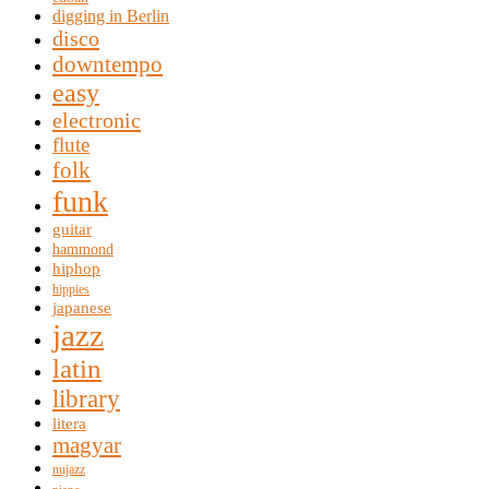
digging in Berlin
disco
downtempo
easy
electronic
flute
folk
funk
guitar
hammond
hiphop
hippies
japanese
jazz
latin
library
litera
magyar
nujazz
piano