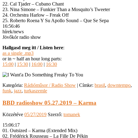
22. Cal Tjader – Cubano Chant
23. Nina Simone – Funkier Than a Mosquito’s Tweeter
24. Orchestra Harlow – Freak Off
25. Roberto Roena Y Su Apollo Sound – Que Se Sepa
16:56:46
hírek/news
Jövőkór radio show
Hallgasd meg itt / Listen here
:
as a single .mp3
or in ~ half an hour long parts:
15:00
|
15:30
|
16:00
|
16:30
Kategória:
Rádióműsor / Radio Show
|
Címke:
brasil
,
downtempo
,
funk
,
jazz
,
turkaszemle
BBD radioshow 05.27.2019 – Karma
Közzétéve
05/27/2019
Szerző:
tomanek
15:06:17
01. Outsized – Karma (Extended Mix)
02. Frédérick Rousseau – La Fille De Pékin