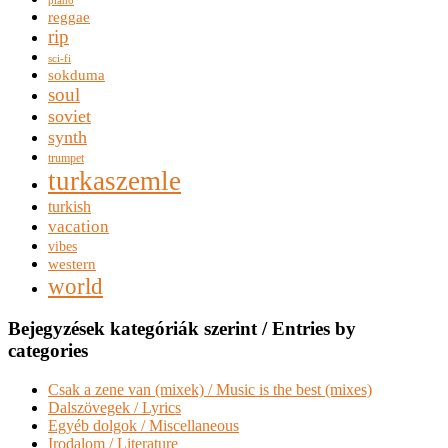
reggae
rip
sci-fi
sokduma
soul
soviet
synth
trumpet
turkaszemle
turkish
vacation
vibes
western
world
Bejegyzések kategóriák szerint / Entries by
categories
Csak a zene van (mixek) / Music is the best (mixes)
Dalszövegek / Lyrics
Egyéb dolgok / Miscellaneous
Irodalom / Literature