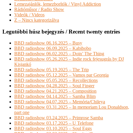
Lemezajánlók, lemezborítók / Vinyl Addiction
Rádióműsor / Radio Show
Videók / Videos
Z – Nincs kategorizálva
Legutóbbi húsz bejegyzés / Recent twenty entries
BBD radioshow 06.16.2025 – Busy
BBD radioshow 06.09.2025 – Kabibobo
BBD radioshow 06.02.2025 – Doin’ The Thing
BBD radioshow 05.26.2025 – Indie rock fejesugrás by DJ
Kisjankó
BBD radioshow 05.19.2025 – The Trip
BBD radioshow 05.12.2025 – Vamos par Georgia
BBD radioshow 05.05.2025 – Recollections
BBD radioshow 04.28.2025 – Soul Finger
BBD radioshow 04.21.2025 – Composition
BBD radioshow 04.14.2025 – Samba Blim
BBD radioshow 04.07.2025 – Memória/Chileya
BBD radioshow 03.31.2025 – In memoriam Lou Donaldson,
part one
BBD radioshow 03.24.2025 – Primrose Samba
BBD radioshow 03.17.2025 – U Telefone
BBD radioshow 03.10.2025 – Soul Eggs