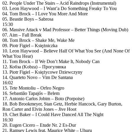
02. People Under The Stairs – Acid Raindrops (Instrumental)
03. Leon Haywood – I Want’a Do Something Freaky To You
04. Tom Brock – I Love You More And More
05. Beastie Boys – Sabrosa
15:30
06. Massive Attack v Mad Professor – Better Things (Moving Dub)
07. Aim – Fall Break
08. Tom Brock – Shake Me, Wake Me
09. Piotr Figiel – Księżniczka
10. Leon Haywood – Believe Half Of What You See (And None Of
What You Hear)
11. Tom Brock – If We Don’t Make It, Nobody Can
12. Кобза (Kobza) – Прогулянка
13. Piotr Figiel – Księżycowe Dziewczyny
14. Quarteto Novo – Vim De Santana
16:02
15. Tete Montoliu – Orfeo Negro
16. Sebastião Tapajós – Belem
17. Antonio Carlos Jobim – Boto (Porpoise)
18. Bob Brookmeyer, Stan Getz, Herbie Hancock, Gary Burton,
Ron Carter and Elvin Jones – Jive Hoot
19. Chet Baker – I Could Have Danced All The Night
16:30
20. Eugen Cicero – Etude Nr. 2 Es-Dur
21. Ramsey Lewis feat. Maurice White – Uhuru