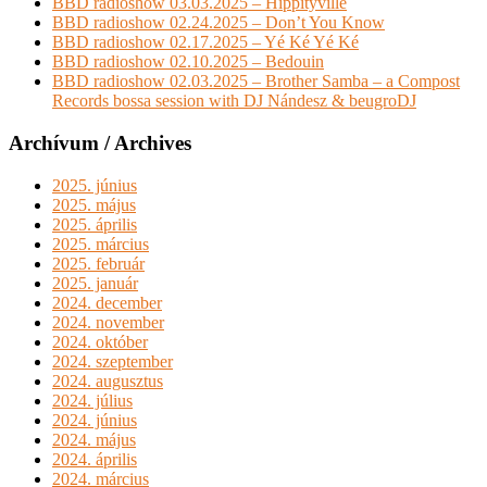
BBD radioshow 03.03.2025 – Hippityville
BBD radioshow 02.24.2025 – Don’t You Know
BBD radioshow 02.17.2025 – Yé Ké Yé Ké
BBD radioshow 02.10.2025 – Bedouin
BBD radioshow 02.03.2025 – Brother Samba – a Compost
Records bossa session with DJ Nándesz & beugroDJ
Archívum / Archives
2025. június
2025. május
2025. április
2025. március
2025. február
2025. január
2024. december
2024. november
2024. október
2024. szeptember
2024. augusztus
2024. július
2024. június
2024. május
2024. április
2024. március