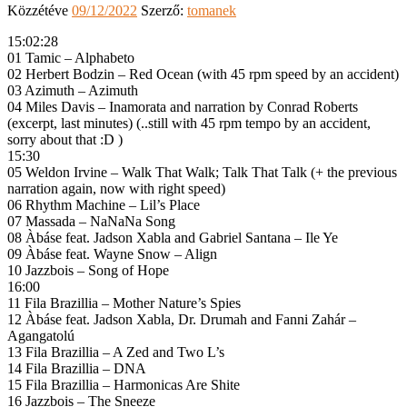
Közzétéve
09/12/2022
Szerző:
tomanek
15:02:28
01 Tamic – Alphabeto
02 Herbert Bodzin – Red Ocean (with 45 rpm speed by an accident)
03 Azimuth – Azimuth
04 Miles Davis – Inamorata and narration by Conrad Roberts
(excerpt, last minutes) (..still with 45 rpm tempo by an accident,
sorry about that :D )
15:30
05 Weldon Irvine – Walk That Walk; Talk That Talk (+ the previous
narration again, now with right speed)
06 Rhythm Machine – Lil’s Place
07 Massada – NaNaNa Song
08 Àbáse feat. Jadson Xabla and Gabriel Santana – Ile Ye
09 Àbáse feat. Wayne Snow – Align
10 Jazzbois – Song of Hope
16:00
11 Fila Brazillia – Mother Nature’s Spies
12 Àbáse feat. Jadson Xabla, Dr. Drumah and Fanni Zahár –
Agangatolú
13 Fila Brazillia – A Zed and Two L’s
14 Fila Brazillia – DNA
15 Fila Brazillia – Harmonicas Are Shite
16 Jazzbois – The Sneeze