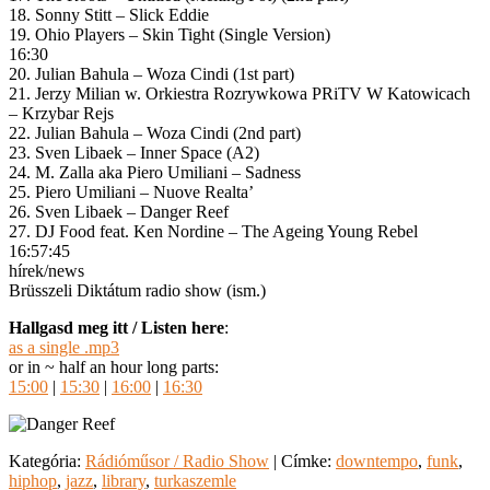
18. Sonny Stitt – Slick Eddie
19. Ohio Players – Skin Tight (Single Version)
16:30
20. Julian Bahula – Woza Cindi (1st part)
21. Jerzy Milian w. Orkiestra Rozrywkowa PRiTV W Katowicach
– Krzybar Rejs
22. Julian Bahula – Woza Cindi (2nd part)
23. Sven Libaek – Inner Space (A2)
24. M. Zalla aka Piero Umiliani – Sadness
25. Piero Umiliani – Nuove Realta’
26. Sven Libaek – Danger Reef
27. DJ Food feat. Ken Nordine – The Ageing Young Rebel
16:57:45
hírek/news
Brüsszeli Diktátum radio show (ism.)
Hallgasd meg itt / Listen here
:
as a single .mp3
or in ~ half an hour long parts:
15:00
|
15:30
|
16:00
|
16:30
Kategória:
Rádióműsor / Radio Show
|
Címke:
downtempo
,
funk
,
hiphop
,
jazz
,
library
,
turkaszemle