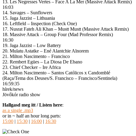
13. Les Negresses Vertes – Face A La Mer (Massive Attack Remix)
16:03
14. Savages – Sunflowers
15. Jaga Jazzist – Lithuania
16. Leftfield – Inspection (Check One)
17. Nusrat Fateh Ali Khan – Mustt Mustt (Massive Attack Remix)
18. Massive Attack – Group Four (Mad Professor Remix)
16:30
19. Jaga Jazzist – Low Battery
20. Mulatu Astatke – Ené Alantchie Alnorem
21. Milton Nascimento – Francisco
22. Rembert Egües – La Diosa De Ebano
23. Chief Checker – Ire Africa
24. Milton Nascimento – Santos Católicos x Candomblé
(Raça/Tema dos Deuses/S. Francisco – Francisco/Sentinela)
16:59:35
hírek/news
Jövőkór radio show
Hallgasd meg itt / Listen here
:
as a single .mp3
or in ~ half an hour long parts:
15:00
|
15:30
|
16:00
|
16:30