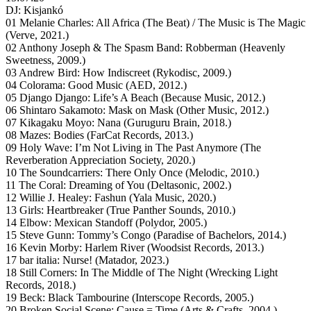
DJ: Kisjankó
01 Melanie Charles: All Africa (The Beat) / The Music is The Magic
(Verve, 2021.)
02 Anthony Joseph & The Spasm Band: Robberman (Heavenly
Sweetness, 2009.)
03 Andrew Bird: How Indiscreet (Rykodisc, 2009.)
04 Colorama: Good Music (AED, 2012.)
05 Django Django: Life’s A Beach (Because Music, 2012.)
06 Shintaro Sakamoto: Mask on Mask (Other Music, 2012.)
07 Kikagaku Moyo: Nana (Guruguru Brain, 2018.)
08 Mazes: Bodies (FarCat Records, 2013.)
09 Holy Wave: I’m Not Living in The Past Anymore (The
Reverberation Appreciation Society, 2020.)
10 The Soundcarriers: There Only Once (Melodic, 2010.)
11 The Coral: Dreaming of You (Deltasonic, 2002.)
12 Willie J. Healey: Fashun (Yala Music, 2020.)
13 Girls: Heartbreaker (True Panther Sounds, 2010.)
14 Elbow: Mexican Standoff (Polydor, 2005.)
15 Steve Gunn: Tommy’s Congo (Paradise of Bachelors, 2014.)
16 Kevin Morby: Harlem River (Woodsist Records, 2013.)
17 bar italia: Nurse! (Matador, 2023.)
18 Still Corners: In The Middle of The Night (Wrecking Light
Records, 2018.)
19 Beck: Black Tambourine (Interscope Records, 2005.)
20 Broken Social Scene: Cause = Time (Arts & Crafts, 2004.)