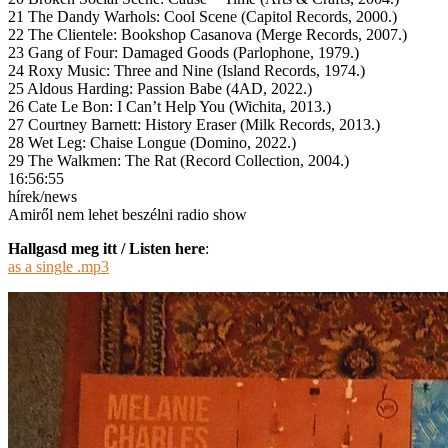
21 The Dandy Warhols: Cool Scene (Capitol Records, 2000.)
22 The Clientele: Bookshop Casanova (Merge Records, 2007.)
23 Gang of Four: Damaged Goods (Parlophone, 1979.)
24 Roxy Music: Three and Nine (Island Records, 1974.)
25 Aldous Harding: Passion Babe (4AD, 2022.)
26 Cate Le Bon: I Can’t Help You (Wichita, 2013.)
27 Courtney Barnett: History Eraser (Milk Records, 2013.)
28 Wet Leg: Chaise Longue (Domino, 2022.)
29 The Walkmen: The Rat (Record Collection, 2004.)
16:56:55
hírek/news
Amiről nem lehet beszélni radio show
Hallgasd meg itt / Listen here
:
as a single .mp3