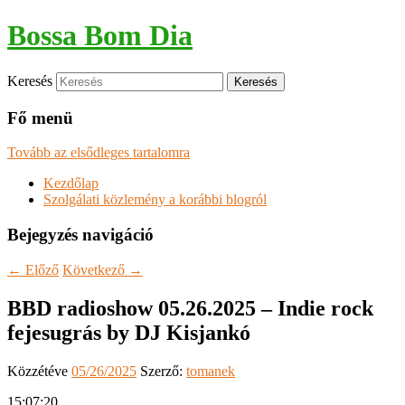
Bossa Bom Dia
Keresés
Fő menü
Tovább az elsődleges tartalomra
Kezdőlap
Szolgálati közlemény a korábbi blogról
Bejegyzés navigáció
←
Előző
Következő
→
BBD radioshow 05.26.2025 – Indie rock
fejesugrás by DJ Kisjankó
Közzétéve
05/26/2025
Szerző:
tomanek
15:07:20