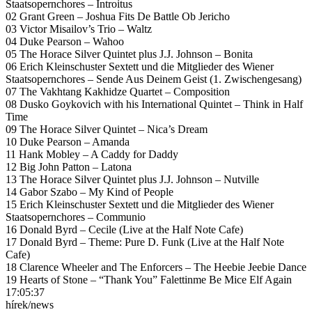
Staatsopernchores – Introitus
02 Grant Green – Joshua Fits De Battle Ob Jericho
03 Victor Misailov’s Trio – Waltz
04 Duke Pearson – Wahoo
05 The Horace Silver Quintet plus J.J. Johnson – Bonita
06 Erich Kleinschuster Sextett und die Mitglieder des Wiener
Staatsopernchores – Sende Aus Deinem Geist (1. Zwischengesang)
07 The Vakhtang Kakhidze Quartet – Composition
08 Dusko Goykovich with his International Quintet – Think in Half
Time
09 The Horace Silver Quintet – Nica’s Dream
10 Duke Pearson – Amanda
11 Hank Mobley – A Caddy for Daddy
12 Big John Patton – Latona
13 The Horace Silver Quintet plus J.J. Johnson – Nutville
14 Gabor Szabo – My Kind of People
15 Erich Kleinschuster Sextett und die Mitglieder des Wiener
Staatsopernchores – Communio
16 Donald Byrd – Cecile (Live at the Half Note Cafe)
17 Donald Byrd – Theme: Pure D. Funk (Live at the Half Note
Cafe)
18 Clarence Wheeler and The Enforcers – The Heebie Jeebie Dance
19 Hearts of Stone – “Thank You” Falettinme Be Mice Elf Again
17:05:37
hírek/news