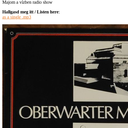
Majom a vízben radio show
Hallgasd meg itt / Listen here
:
as a single .mp3