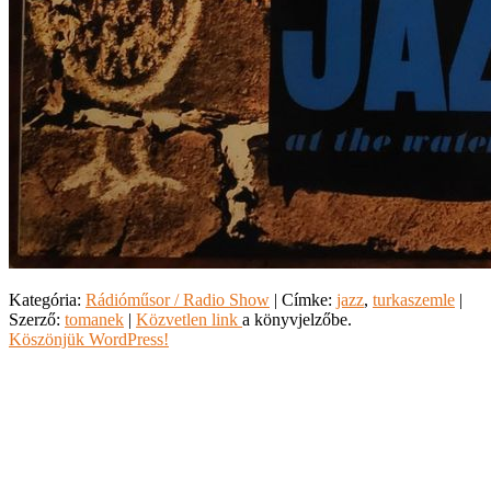
Kategória:
Rádióműsor / Radio Show
| Címke:
jazz
,
turkaszemle
|
Szerző:
tomanek
|
Közvetlen link
a könyvjelzőbe.
Köszönjük WordPress!