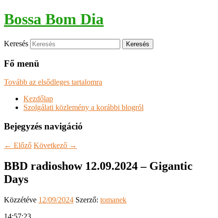
Bossa Bom Dia
Keresés
Fő menü
Tovább az elsődleges tartalomra
Kezdőlap
Szolgálati közlemény a korábbi blogról
Bejegyzés navigáció
←
Előző
Következő
→
BBD radioshow 12.09.2024 – Gigantic
Days
Közzétéve
12/09/2024
Szerző:
tomanek
14:57:23