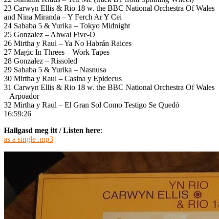
23 Carwyn Ellis & Rio 18 w. the BBC National Orchestra Of Wales
and Nina Miranda – Y Ferch Ar Y Cei
24 Sababa 5 & Yurika – Tokyo Midnight
25 Gonzalez – Ahwai Five-O
26 Mirtha y Raul – Ya No Habrán Raices
27 Magic In Threes – Work Tapes
28 Gonzalez – Rissoled
29 Sababa 5 & Yurika – Nasnusa
30 Mirtha y Raul – Casina y Epidecus
31 Carwyn Ellis & Rio 18 w. the BBC National Orchestra Of Wales
– Arpoador
32 Mirtha y Raul – El Gran Sol Como Testigo Se Quedó
16:59:26
Hallgasd meg itt / Listen here
:
as a single .mp3