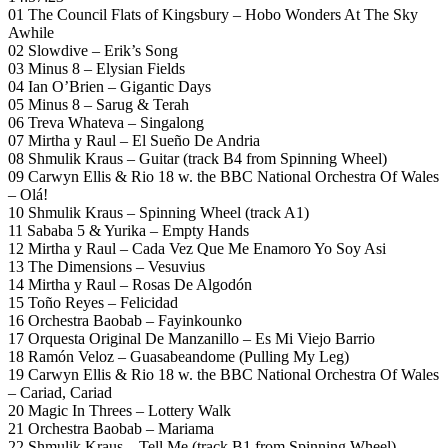
01 The Council Flats of Kingsbury – Hobo Wonders At The Sky
Awhile
02 Slowdive – Erik’s Song
03 Minus 8 – Elysian Fields
04 Ian O’Brien – Gigantic Days
05 Minus 8 – Sarug & Terah
06 Treva Whateva – Singalong
07 Mirtha y Raul – El Sueño De Andria
08 Shmulik Kraus – Guitar (track B4 from Spinning Wheel)
09 Carwyn Ellis & Rio 18 w. the BBC National Orchestra Of Wales
– Olá!
10 Shmulik Kraus – Spinning Wheel (track A1)
11 Sababa 5 & Yurika – Empty Hands
12 Mirtha y Raul – Cada Vez Que Me Enamoro Yo Soy Asi
13 The Dimensions – Vesuvius
14 Mirtha y Raul – Rosas De Algodón
15 Toño Reyes – Felicidad
16 Orchestra Baobab – Fayinkounko
17 Orquesta Original De Manzanillo – Es Mi Viejo Barrio
18 Ramón Veloz – Guasabeandome (Pulling My Leg)
19 Carwyn Ellis & Rio 18 w. the BBC National Orchestra Of Wales
– Cariad, Cariad
20 Magic In Threes – Lottery Walk
21 Orchestra Baobab – Mariama
22 Shmulik Kraus – Tell Me (track B1 from Spinning Wheel)