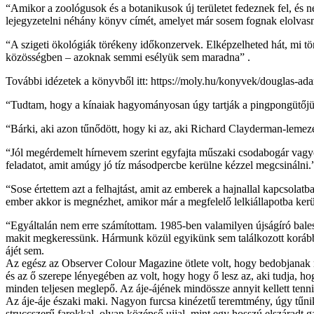
“Amikor a zoológusok és a botanikusok új területet fedeznek fel, és n
lejegyzetelni néhány könyv címét, amelyet már sosem fognak elolvasn
“A szigeti ökológiák törékeny időkonzervek. Elképzelheted hát, mi tö
közösségben – azoknak semmi esélyük sem maradna” .
További idézetek a könyvből itt: https://moly.hu/konyvek/douglas-a
“Tudtam, hogy a kínaiak hagyományosan úgy tartják a pingpongütőjüke
“Bárki, aki azon tűnődött, hogy ki az, aki Richard Clayderman-lemeze
“Jól megérdemelt hírnevem szerint egyfajta műszaki csodabogár vagy
feladatot, amit amúgy jó tíz másodpercbe kerülne kézzel megcsinálni.
“Sose értettem azt a felhajtást, amit az emberek a hajnallal kapcsol
ember akkor is megnézhet, amikor már a megfelelő lelkiállapotba kerül
“Egyáltalán nem erre számítottam. 1985-ben valamilyen újságíró bale
makit megkeressünk. Hármunk közül egyikünk sem találkozott korábban
ájét sem.
Az egész az Observer Colour Magazine ötlete volt, hogy bedobjanak 
és az ő szerepe lényegében az volt, hogy hogy ő lesz az, aki tudja, 
minden teljesen meglepő. Az áje-ájének mindössze annyit kellett tennie
Az áje-áje északi maki. Nagyon furcsa kinézetű teremtmény, úgy tűnik
struccszerű farokkal, olyan középső ujjal, mint egy hosszú elszáradt 