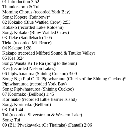
01 Introduction 3:52
Thunderstorm & Tui
Morning Chorus (recorded York Bay)
Song: Kopere (Rainbow)*
02 Kokako (Blue Wattled Crow) 2:53
Kokako (recorded Lake Rotoehu)
Song: Kokako (Bluw Wattled Crow)
03 Tieke (Saddleback) 1:05
Tieke (recorded Mt. Bruce)
04 Kakapo 1:28
Kakapo (recorded Milford Sound & Tutuko Valley)
05 Kea 3:24
Song: Waiata Ki Te Ra (Song to the Sun)
Kea (recorded Nelson Lakes)
06 Pipiwharauroa (Shining Cuckoo) 3:09
Song: Nga Pipi O Te Pipiwharaura (Chicks of the Shining Cuckoo)*
Pipiwharauroa (recorded York Bay)
Song: Pipiwharauroa (Shining Cuckoo)
07 Korimako (Bellbird) 1:45
Korimako (recorded Little Barrier Island)
Song: Korimako (Bellbird)
08 Tui 1:44
Tui (recorded Silverstream & Western Lake)
Song: Tui
09 (B1) Piwakawaka (Or Tirairaka) (Fantail) 2:06