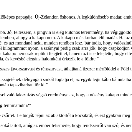
őképes papagája. Új-Zélandon őshonos. A legkülönösebb madár, amit ism
b. Jó, felteszem, a pingvin is elég különös teremtmény, ha végiggoldolj
rtelemben, ahogy a kakapo nem. A kakapo más korban élő madár. Ha az e
né, és azt mondaná neki, minden rendben lesz, bár tudja, hogy valószínű
l kilogrammot nyom, a szárnyai pedig csak arra jók, hogy csapkodjon v
kapo nemcsak repülni felejtett el, hanem azt is elfelejtette, hogy elf
la, és kevésbé elegáns halomként érkezik le a földre.”
szes jávorszarvast és rénszarvast, áthajítaná tízezer mérfölddel a Föld 
szigetének délnyugati sarkát foglalja el, az egyik leginkább bámulatba e
ntán tapsviharban tör ki.”
csel való faksznizás végső eredménye az, hogy a nőstény kakapo minde
ig fennmaradni?”
rrel. Le tudják tépni az ablaktörlőt a kocsikról, és ezt gyakran meg i
soká tartott, amíg az ember felismerte, hogy rendszerről van szó, és n