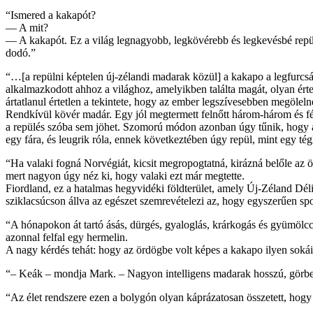
“Ismered a kakapót?
— A mit?
— A kakapót. Ez a világ legnagyobb, legkövérebb és legkevésbé repül
dodó.”
“…[a repülni képtelen új-zélandi madarak közül] a kakapo a legfurcsáb
alkalmazkodott ahhoz a világhoz, amelyikben találta magát, olyan é
ártatlanul értetlen a tekintete, hogy az ember legszívesebben megölel
Rendkívül kövér madár. Egy jól megtermett felnőtt három-három és fé
a repülés szóba sem jöhet. Szomorú módon azonban úgy tűnik, hogy a ka
egy fára, és leugrik róla, ennek következtében úgy repül, mint egy tég
“Ha valaki fogná Norvégiát, kicsit megropogtatná, kirázná belőle az ös
mert nagyon úgy néz ki, hogy valaki ezt már megtette.
Fiordland, ez a hatalmas hegyvidéki földterület, amely Új-Zéland Déli-
sziklacsúcson állva az egészet szemrevételezi az, hogy egyszerűen spo
“A hónapokon át tartó ásás, dürgés, gyaloglás, krárkogás és gyümölc
azonnal felfal egy hermelin.
A nagy kérdés tehát: hogy az ördögbe volt képes a kakapo ilyen soká
“– Keák – mondja Mark. – Nagyon intelligens madarak hosszú, görbe cső
“Az élet rendszere ezen a bolygón olyan káprázatosan összetett, hogy 