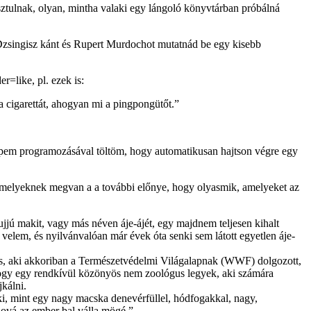
usztulnak, olyan, mintha valaki egy lángoló könyvtárban próbálná
, Dzsingisz kánt és Rupert Murdochot mutatnád be egy kisebb
=like, pl. ezek is:
 cigarettát, ahogyan mi a pingpongütőt.”
épem programozásával töltöm, hogy automatikusan hajtson végre egy
k, amelyeknek megvan a a további előnye, hogy olyasmik, amelyeket az
jú makit, vagy más néven áje-ájét, egy majdnem teljesen kihalt
lem, és nyilvánvalóan már évek óta senki sem látott egyetlen áje-
us, aki akkoriban a Természetvédelmi Világalapnak (WWF) dolgozott,
, hogy egy rendkívül közönyös nem zoológus legyek, aki számára
jkálni.
 ki, mint egy nagy macska denevérfüllel, hódfogakkal, nagy,
ahová az ember bal válla mögé.”