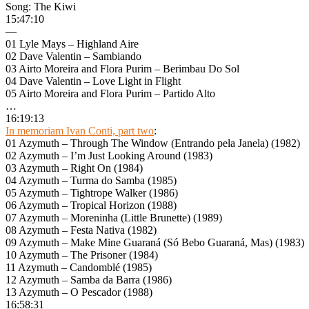
Song: The Kiwi
15:47:10
—
01 Lyle Mays – Highland Aire
02 Dave Valentin – Sambiando
03 Airto Moreira and Flora Purim – Berimbau Do Sol
04 Dave Valentin – Love Light in Flight
05 Airto Moreira and Flora Purim – Partido Alto
…
16:19:13
In memoriam Ivan Conti, part two
:
01 Azymuth – Through The Window (Entrando pela Janela) (1982)
02 Azymuth – I’m Just Looking Around (1983)
03 Azymuth – Right On (1984)
04 Azymuth – Turma do Samba (1985)
05 Azymuth – Tightrope Walker (1986)
06 Azymuth – Tropical Horizon (1988)
07 Azymuth – Moreninha (Little Brunette) (1989)
08 Azymuth – Festa Nativa (1982)
09 Azymuth – Make Mine Guaraná (Só Bebo Guaraná, Mas) (1983)
10 Azymuth – The Prisoner (1984)
11 Azymuth – Candomblé (1985)
12 Azymuth – Samba da Barra (1986)
13 Azymuth – O Pescador (1988)
16:58:31