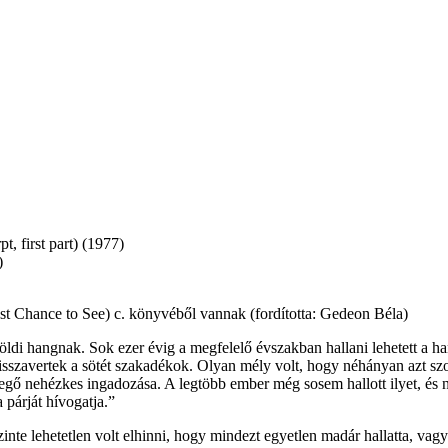
 first part) (1977)
)
t Chance to See) c. könyvéből vannak (fordította: Gedeon Béla)
öldi hangnak. Sok ezer évig a megfelelő évszakban hallani lehetett a ha
t visszavertek a sötét szakadékok. Olyan mély volt, hogy néhányan azt
gő nehézkes ingadozása. A legtöbb ember még sosem hallott ilyet, és 
 párját hívogatja.”
zinte lehetetlen volt elhinni, hogy mindezt egyetlen madár hallatta, vag