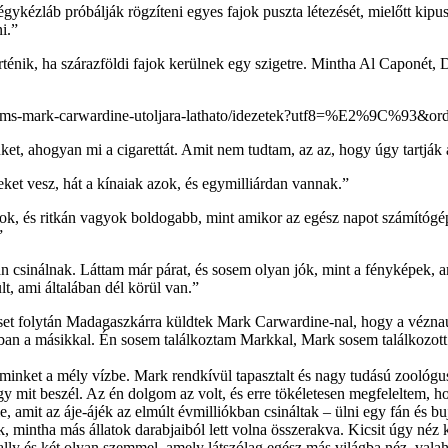
égykézláb próbálják rögzíteni egyes fajok puszta létezését, mielőtt kip
i.”
rténik, ha szárazföldi fajok kerülnek egy szigetre. Mintha Al Caponét
dams-mark-carwardine-utoljara-lathato/idezetek?utf8=%E2%9C%93&order
t, ahogyan mi a cigarettát. Amit nem tudtam, az az, hogy úgy tartják a
ket vesz, hát a kínaiak azok, és egymilliárdan vannak.”
ok, és ritkán vagyok boldogabb, mint amikor az egész napot számítóg
”
atban csinálnak. Láttam már párat, és sosem olyan jók, mint a fényképe
t, ami általában dél körül van.”
set folytán Madagaszkárra küldtek Mark Carwardine-nal, hogy a véznauj
 a másikkal. Én sosem találkoztam Markkal, Mark sosem találkozott ve
minket a mély vízbe. Mark rendkívül tapasztalt és nagy tudású zoológ
hogy mit beszél. Az én dolgom az volt, és erre tökéletesen megfeleltem
, amit az áje-ájék az elmúlt évmilliókban csináltak – ülni egy fán és bu
, mintha más állatok darabjaiból lett volna összerakva. Kicsit úgy néz
gally és két olyan szemmel, amely látszólag egész más világba néz, val