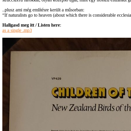
..plusz ami még említésre került a műsorban:
“If naturalists go to heaven (about which there is considerable ecclesi
Hallgasd meg itt / Listen here
:
as a single .mp3