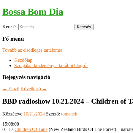
Bossa Bom Dia
Keresés
Fő menü
Tovább az elsődleges tartalomra
Kezdőlap
Szolgálati közlemény a korábbi blogról
Bejegyzés navigáció
←
Előző
Következő
→
BBD radioshow 10.21.2024 – Children of T
Közzétéve
10/21/2024
Szerző:
tomanek
15:08:08
01-17
Children Of Tane
(New Zealand Birds Of The Forest) – narra