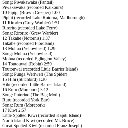
Song: Piwakawaka (Fantail)
Piwakawaka (recorded Kaikoura)
10 Pipipi (Brown Creeper) 1:00
Pipipi (recorded Lake Rotorua, Marlborough)
11 Riroriro (Grey Warbler) 1:51
Riroriro (recorded Lake Ferry)
Song: Riroriro (Grew Warbler)
12 Takahe (Notornis) 1:37
Takahe (recorded Fiordland)
13 Mohua (Yellowhead) 1:29
Song: Mohua (Yellowhead)
Mohua (recorded Eglington Valley)
14 Toutouwai (Robin) 2:59
Toutouwai (recorded Little Barrier Island)
Song: Punga Weriweri (The Spider)
15 Hihi (Stitchbird) 1:30
Hihi (recorded Little Barrier Island)
16 Ruru (Morepork) 3:12
Song: Putorino (The Bag Moth)
Ruru (recorded York Bay)
Song: Ruru (Morepork)
17 Kiwi 2:57
Little Spotted Kiwi (recorded Kapiti Island)
North Island Kiwi (recorded Mt. Bruce)
Great Spotted Kiwi (recorded Franz Joseph)