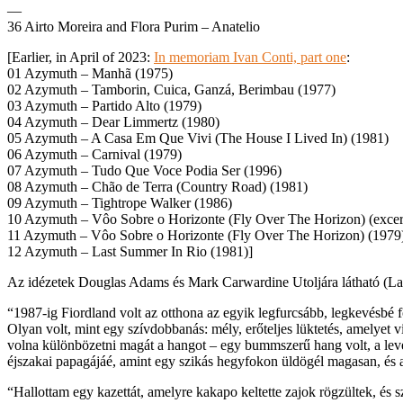
—
36 Airto Moreira and Flora Purim – Anatelio
[Earlier, in April of 2023:
In memoriam Ivan Conti, part one
:
01 Azymuth – Manhã (1975)
02 Azymuth – Tamborin, Cuica, Ganzá, Berimbau (1977)
03 Azymuth – Partido Alto (1979)
04 Azymuth – Dear Limmertz (1980)
05 Azymuth – A Casa Em Que Vivi (The House I Lived In) (1981)
06 Azymuth – Carnival (1979)
07 Azymuth – Tudo Que Voce Podia Ser (1996)
08 Azymuth – Chão de Terra (Country Road) (1981)
09 Azymuth – Tightrope Walker (1986)
10 Azymuth – Vôo Sobre o Horizonte (Fly Over The Horizon) (excerpt,
11 Azymuth – Vôo Sobre o Horizonte (Fly Over The Horizon) (1979
12 Azymuth – Last Summer In Rio (1981)]
Az idézetek Douglas Adams és Mark Carwardine Utoljára látható (Las
“1987-ig Fiordland volt az otthona az egyik legfurcsább, legkevésbé f
Olyan volt, mint egy szívdobbanás: mély, erőteljes lüktetés, amelye
volna különbözetni magát a hangot – egy bummszerű hang volt, a leve
éjszakai papagájáé, amint egy szikás hegyfokon üldögél magasan, és a
“Hallottam egy kazettát, amelyre kakapo keltette zajok rögzültek, és s