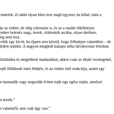
erek, és talán olyan híres lesz majd egyszer, ha kihal, mint a
a az ember, de elég robosztus is, és az a madár tökéletesen
mber belenéz nagy, kerek, zöldeskék arcába, olyan derűsen,
leg nem lesz.
elük egy kicsit, ha éppen arra készül, hogy felbukjon valamiben – de
elejtett repülni. A nagyon megijedt kakapo néha látványosan felrohan
túloldalára és megtöltené madarakkal, akkor csak az idejét vesztegetné,
jtő földdarab isten földjén, és az ember első reakciója, amint egy
n harmadik vagy negyedik évben tojik egy egész tojást, amelyet
s teszik.”
em valamiről, ami csak úgy van.”