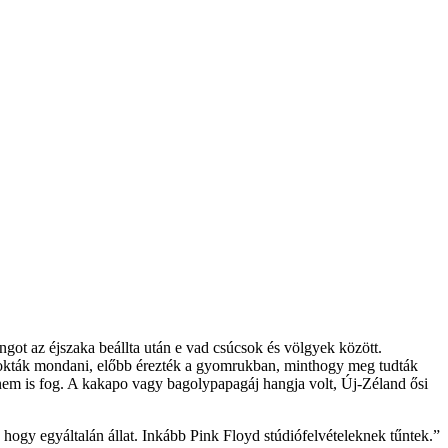
ngot az éjszaka beállta után e vad csúcsok és völgyek között.
 szokták mondani, előbb érezték a gyomrukban, minthogy meg tudták
nem is fog. A kakapo vagy bagolypapagáj hangja volt, Új-Zéland ősi
y hogy egyáltalán állat. Inkább Pink Floyd stúdiófelvételeknek tűntek.”