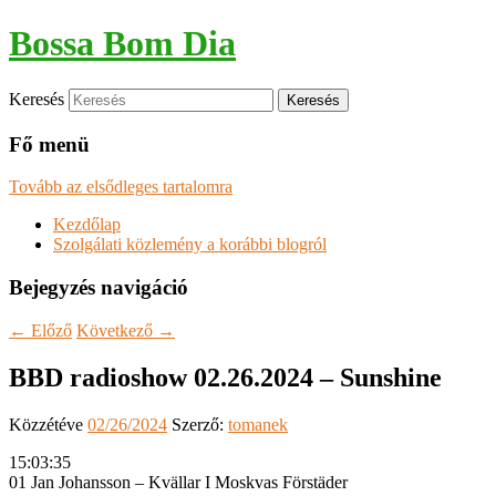
Bossa Bom Dia
Keresés
Fő menü
Tovább az elsődleges tartalomra
Kezdőlap
Szolgálati közlemény a korábbi blogról
Bejegyzés navigáció
←
Előző
Következő
→
BBD radioshow 02.26.2024 – Sunshine
Közzétéve
02/26/2024
Szerző:
tomanek
15:03:35
01 Jan Johansson – Kvällar I Moskvas Förstäder