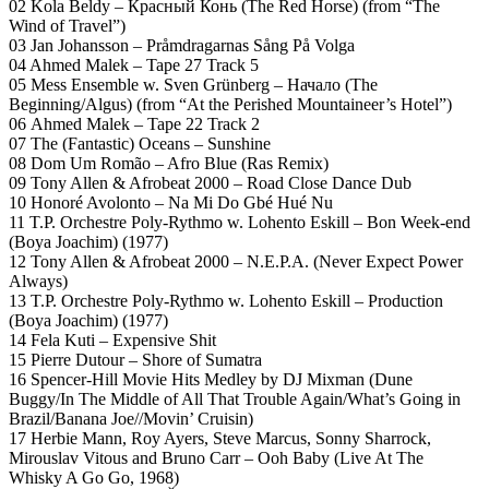
02 Kola Beldy – Красный Конь (The Red Horse) (from “The
Wind of Travel”)
03 Jan Johansson – Pråmdragarnas Sång På Volga
04 Ahmed Malek – Tape 27 Track 5
05 Mess Ensemble w. Sven Grünberg – Начало (The
Beginning/Algus) (from “At the Perished Mountaineer’s Hotel”)
06 Ahmed Malek – Tape 22 Track 2
07 The (Fantastic) Oceans – Sunshine
08 Dom Um Romão – Afro Blue (Ras Remix)
09 Tony Allen & Afrobeat 2000 – Road Close Dance Dub
10 Honoré Avolonto – Na Mi Do Gbé Hué Nu
11 T.P. Orchestre Poly-Rythmo w. Lohento Eskill – Bon Week-end
(Boya Joachim) (1977)
12 Tony Allen & Afrobeat 2000 – N.E.P.A. (Never Expect Power
Always)
13 T.P. Orchestre Poly-Rythmo w. Lohento Eskill – Production
(Boya Joachim) (1977)
14 Fela Kuti – Expensive Shit
15 Pierre Dutour – Shore of Sumatra
16 Spencer-Hill Movie Hits Medley by DJ Mixman (Dune
Buggy/In The Middle of All That Trouble Again/What’s Going in
Brazil/Banana Joe//Movin’ Cruisin)
17 Herbie Mann, Roy Ayers, Steve Marcus, Sonny Sharrock,
Mirouslav Vitous and Bruno Carr – Ooh Baby (Live At The
Whisky A Go Go, 1968)