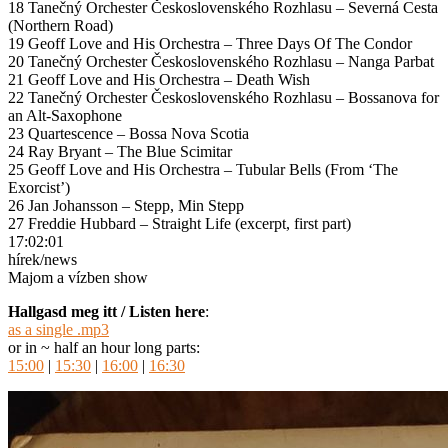
18 Tanečný Orchester Československého Rozhlasu – Severná Cesta
(Northern Road)
19 Geoff Love and His Orchestra – Three Days Of The Condor
20 Tanečný Orchester Československého Rozhlasu – Nanga Parbat
21 Geoff Love and His Orchestra – Death Wish
22 Tanečný Orchester Československého Rozhlasu – Bossanova for
an Alt-Saxophone
23 Quartescence – Bossa Nova Scotia
24 Ray Bryant – The Blue Scimitar
25 Geoff Love and His Orchestra – Tubular Bells (From ‘The
Exorcist’)
26 Jan Johansson – Stepp, Min Stepp
27 Freddie Hubbard – Straight Life (excerpt, first part)
17:02:01
hírek/news
Majom a vízben show
Hallgasd meg itt / Listen here
:
as a single .mp3
or in ~ half an hour long parts:
15:00
|
15:30
|
16:00
|
16:30