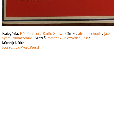
Kategória:
Rádióműsor / Radio Show
| Címke:
afro
,
electronic
,
jazz
,
synth
,
turkaszemle
| Szerző:
tomanek
|
Közvetlen link
a
könyvjelzőbe.
Köszönjük WordPress!