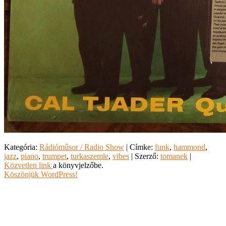
Kategória:
Rádióműsor / Radio Show
| Címke:
funk
,
hammond
,
jazz
,
piano
,
trumpet
,
turkaszemle
,
vibes
| Szerző:
tomanek
|
Közvetlen link
a könyvjelzőbe.
Köszönjük WordPress!