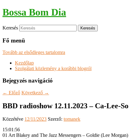
Bossa Bom Dia
Keresés
Fő menü
Tovább az elsődleges tartalomra
Kezdőlap
Szolgálati közlemény a korábbi blogról
Bejegyzés navigáció
←
Előző
Következő
→
BBD radioshow 12.11.2023 – Ca-Lee-So
Közzétéve
12/11/2023
Szerző:
tomanek
15:01:56
01 Art Blakey and The Jazz Messengers – Goldie (Lee Morgan)