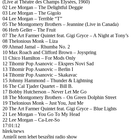
(Live at Théatre des Champs Elysées, 1960)
02 Lee Morgan – The Delightful Deggie
03 Lee Morgan – The Gigolo
04 Lee Morgan – Terrible “T”
05 The Montgomery Brothers – Jeannine (Live in Canada)
06 Herb Geller – The Fruit
07 The Art Farmer Quintet feat. Gigi Gryce – A Night at Tony’s
08 Thelonious Monk – Liza
09 Ahmad Jamal – Rhumba No. 2
10 Max Roach and Clifford Brown – Joyspring
11 Chico Hamilton – For Mods Only
12 Tihomir Pop Asanovic – Ekspres Novi Sad
13 Tihomir Pop Asanovic – Berlin I
14 Tihomir Pop Asanovic – Skakavac
15 Johnny Hammond – Thunder & Lightning
16 The Cal Tjader Quartet – Bill B.
17 Bobby Hutcherson – Never Let Me Go
18 The Montgomery Brothers – On Green Dolphin Street
19 Thelonious Monk – Just You, Just Me
20 The Art Farmer Quintet feat. Gigi Gryce – Blue Lights
21 Lee Morgan – You Go To My Head
22 Lee Morgan – Ca-Lee-So
17:01:12
hírek/news
Amiről nem lehet beszélni radio show