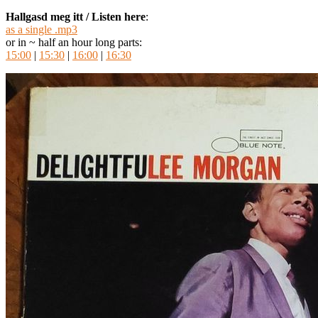
Hallgasd meg itt / Listen here
:
as a single .mp3
or in ~ half an hour long parts:
15:00
|
15:30
|
16:00
|
16:30