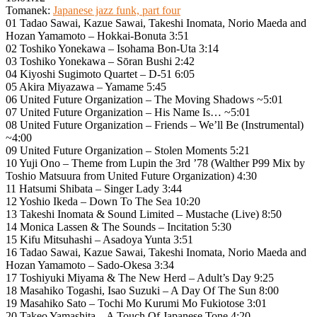
Tomanek:
Japanese jazz funk, part four
01 Tadao Sawai, Kazue Sawai, Takeshi Inomata, Norio Maeda and
Hozan Yamamoto – Hokkai-Bonuta 3:51
02 Toshiko Yonekawa – Isohama Bon-Uta 3:14
03 Toshiko Yonekawa – Sōran Bushi 2:42
04 Kiyoshi Sugimoto Quartet – D-51 6:05
05 Akira Miyazawa – Yamame 5:45
06 United Future Organization – The Moving Shadows ~5:01
07 United Future Organization – His Name Is… ~5:01
08 United Future Organization – Friends – We’ll Be (Instrumental)
~4:00
09 United Future Organization – Stolen Moments 5:21
10 Yuji Ono – Theme from Lupin the 3rd ’78 (Walther P99 Mix by
Toshio Matsuura from United Future Organization) 4:30
11 Hatsumi Shibata – Singer Lady 3:44
12 Yoshio Ikeda – Down To The Sea 10:20
13 Takeshi Inomata & Sound Limited – Mustache (Live) 8:50
14 Monica Lassen & The Sounds – Incitation 5:30
15 Kifu Mitsuhashi – Asadoya Yunta 3:51
16 Tadao Sawai, Kazue Sawai, Takeshi Inomata, Norio Maeda and
Hozan Yamamoto – Sado-Okesa 3:34
17 Toshiyuki Miyama & The New Herd – Adult’s Day 9:25
18 Masahiko Togashi, Isao Suzuki – A Day Of The Sun 8:00
19 Masahiko Sato – Tochi Mo Kurumi Mo Fukiotose 3:01
20 Takeo Yamashita – A Touch Of Japanese Tone 4:20