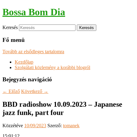
Bossa Bom Dia
Keresés
Fő menü
Tovább az elsődleges tartalomra
Kezdőlap
Szolgálati közlemény a korábbi blogról
Bejegyzés navigáció
←
Előző
Következő
→
BBD radioshow 10.09.2023 – Japanese
jazz funk, part four
Közzétéve
10/09/2023
Szerző:
tomanek
15:01:12