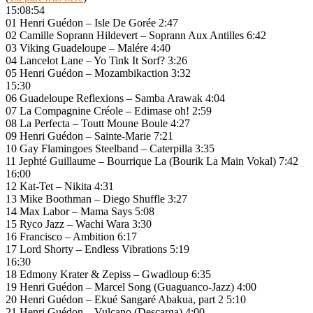
15:08:54
01 Henri Guédon – Isle De Gorée 2:47
02 Camille Soprann Hildevert – Soprann Aux Antilles 6:42
03 Viking Guadeloupe – Malére 4:40
04 Lancelot Lane – Yo Tink It Sorf? 3:26
05 Henri Guédon – Mozambikaction 3:32
15:30
06 Guadeloupe Reflexions – Samba Arawak 4:04
07 La Compagnine Créole – Edimase oh! 2:59
08 La Perfecta – Toutt Moune Boule 4:27
09 Henri Guédon – Sainte-Marie 7:21
10 Gay Flamingoes Steelband – Caterpilla 3:35
11 Jephté Guillaume – Bourrique La (Bourik La Main Vokal) 7:42
16:00
12 Kat-Tet – Nikita 4:31
13 Mike Boothman – Diego Shuffle 3:27
14 Max Labor – Mama Says 5:08
15 Ryco Jazz – Wachi Wara 3:30
16 Francisco – Ambition 6:17
17 Lord Shorty – Endless Vibrations 5:19
16:30
18 Edmony Krater & Zepiss – Gwadloup 6:35
19 Henri Guédon – Marcel Song (Guaguanco-Jazz) 4:00
20 Henri Guédon – Ekué Sangaré Abakua, part 2 5:10
21 Henri Guédon – Vulcano (Descarga) 4:00