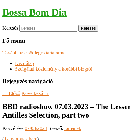
Bossa Bom Dia
Keresés
Fő menü
Tovább az elsődleges tartalomra
Kezdőlap
Szolgálati közlemény a korábbi blogról
Bejegyzés navigáció
←
Előző
Következő
→
BBD radioshow 07.03.2023 – The Lesser
Antilles Selection, part two
Közzétéve
07/03/2023
Szerző:
tomanek
(
1st part was here
)