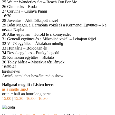
25 Walter Wanderley Set – Reach Out For Me
26 Gimmicks – Roda
27 Corvina – Csúnya Panni
16:30
28 Juventus – Akit fölkapott a szél
29 Bódi Magdi, a Harmónia vokál és a Körmendi Együttes – Ne
nézz a Napba
30 Atlas együttes – Töröld le a könnyeidet
31 Generál együttes és a Mikrolied vokál – Lehajtott fejjel
32 V ’73 együttes – Általában mindig
33 Hungária – Boldogan élj
34 Deseő együttes – Funky hegedű
35 Kormorán együttes – Biztató
36 Toldy Mária – Moszkva téri lányok
16:59:42
hírek/news
Amiről nem lehet beszélni radio show
Hallgasd meg itt / Listen here
:
as a single .mp3
or in ~ half an hour long parts:
15:00
|
15:30
|
16:00
|
16:30