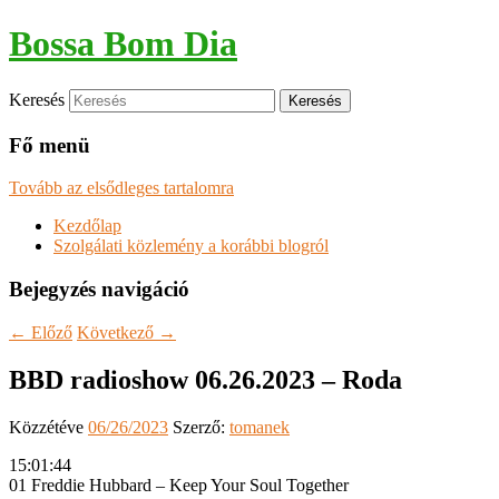
Bossa Bom Dia
Keresés
Fő menü
Tovább az elsődleges tartalomra
Kezdőlap
Szolgálati közlemény a korábbi blogról
Bejegyzés navigáció
←
Előző
Következő
→
BBD radioshow 06.26.2023 – Roda
Közzétéve
06/26/2023
Szerző:
tomanek
15:01:44
01 Freddie Hubbard – Keep Your Soul Together