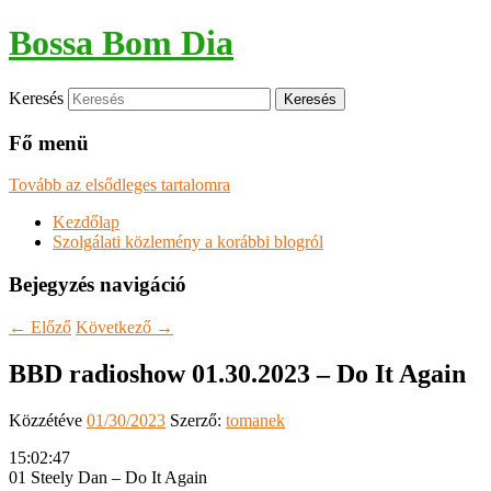
Bossa Bom Dia
Keresés
Fő menü
Tovább az elsődleges tartalomra
Kezdőlap
Szolgálati közlemény a korábbi blogról
Bejegyzés navigáció
←
Előző
Következő
→
BBD radioshow 01.30.2023 – Do It Again
Közzétéve
01/30/2023
Szerző:
tomanek
15:02:47
01 Steely Dan – Do It Again