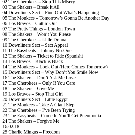
02 The Cherokees – Stop This Misery
03 The Shakers – Break It All
04 Downliners Sect – Find Out What’s Happening
05 The Monkees – Tomorrow’s Gonna Be Another Day
06 Los Bravos – Cuttin’ Out
07 The Pretty Things – London Town
08 The Shakers – Won’t You Please
09 The Cherokees – Little Donna
10 Downliners Sect – Sect Appeal
11 The Easybeats – Johnny No-One
12 The Shakers – Ticket to Ride (Spanish)
13 Los Bravos – Black is Black
14 The Monkees – Look Out (Here Comes Tomorrow)
15 Downliners Sect – Why Don’t You Smile Now
16 The Shakers – Don’t Ask Me Love
17 The Cherokees – Only If You Care
18 The Shakers – Give Me
19 Los Bravos – Stop That Girl
20 Downliners Sect – Little Egypt
21 The Monkees – Take A Giant Step
22 The Cherokees – I’ve Been Trying
23 The Easybeats – Come In You’ll Get Pneumonia
24 The Shakers – Forgive Me
16:02:18
25 Charlie Mingus – Freedom