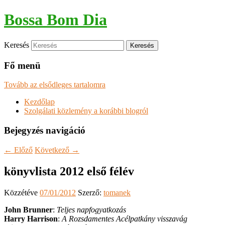
Bossa Bom Dia
Keresés
Fő menü
Tovább az elsődleges tartalomra
Kezdőlap
Szolgálati közlemény a korábbi blogról
Bejegyzés navigáció
←
Előző
Következő
→
könyvlista 2012 első félév
Közzétéve
07/01/2012
Szerző:
tomanek
John Brunner
:
Teljes napfogyatkozás
Harry Harrison
:
A Rozsdamentes Acélpatkány visszavág