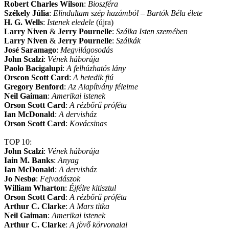
Robert Charles Wilson
:
Bioszféra
Székely Júlia
:
Elindultam szép hazámból – Bartók Béla élete
H. G. Wells
:
Istenek eledele
(újra)
Larry Niven
&
Jerry Pournelle
:
Szálka Isten szemében
Larry Niven
&
Jerry Pournelle
:
Szálkák
José Saramago
:
Megvilágosodás
John Scalzi
:
Vének háborúja
Paolo Bacigalupi
:
A felhúzhatós lány
Orscon Scott Card
:
A hetedik fiú
Gregory Benford
:
Az Alapítvány félelme
Neil Gaiman
:
Amerikai istenek
Orson Scott Card
:
A rézbőrű próféta
Ian McDonald
:
A dervisház
Orson Scott Card
:
Kovácsinas
TOP 10:
John Scalzi
:
Vének háborúja
Iain M. Banks
:
Anyag
Ian McDonald
:
A dervisház
Jo Nesbø
:
Fejvadászok
William Wharton
:
Éjfélre kitisztul
Orson Scott Card
:
A rézbőrű próféta
Arthur C. Clarke
:
A Mars titka
Neil Gaiman
:
Amerikai istenek
Arthur C. Clarke
:
A jövő körvonalai