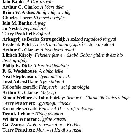
Iain Banks
:
A Darázsgyár
Arthur C. Clarke
:
A Mars titka
Brian W. Aldiss
:
Amíg világ a világ
Charles Lorre
:
Ki nevet a végén
Iain M. Banks
:
Anyag
Jo Nesbø
:
Fejvadászok
Terry Pratchett
:
Sofőrök
Arkagyij és Borisz Sztrugackij
:
A század ragadozó tárgyai
Frederik Pohl
:
A hícsik birodalma
(
Átjáró
-ciklus 6. kötete)
Arthur C. Clarke
:
A jövő körvonalai
Libisch Károly
:
Feketére festve
– Szabó Gábor gitárművész bio-
diszkográfiája
Philip K. Dick
:
A Frolix-8 küldötte
P. G. Wodehouse
:
A dinka lelke
Neal Stephenson
:
Gyémántkor I-II.
Jussi Adler-Olsen
:
Nyomtalanul
Különféle szerzők:
Fényévek – sci-fi antológia
Arthur C. Clarke
:
Mélység
Simon Welfare
és
John Fairley
:
Arthur C. Clarke titokzatos világa
Terry Pratchett
:
Egyenjogú rítusok
Különféle szerzők:
Fényévek II. – sci-fi antológia
Dennis Lehane
:
Hideg nyomon
William Wharton
:
Éjfélre kitisztul
Gál Zsuzsa
:
Az én zeneszerzőm – Kodály
Terry Pratchett
:
Mort – A Halál kisinasa