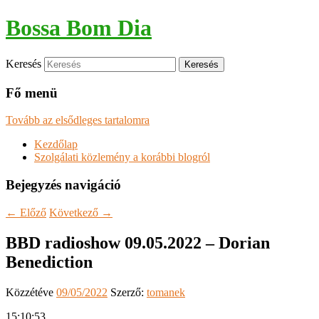
Bossa Bom Dia
Keresés
Fő menü
Tovább az elsődleges tartalomra
Kezdőlap
Szolgálati közlemény a korábbi blogról
Bejegyzés navigáció
←
Előző
Következő
→
BBD radioshow 09.05.2022 – Dorian
Benediction
Közzétéve
09/05/2022
Szerző:
tomanek
15:10:53