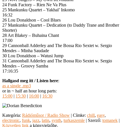
24 Funk Factory – Rien Ne Va Plus
25 Mankunku Quartet – Yakhal’ Inkomo
16:32
26 Lou Donaldson – Cool Blues
27 Mankunku Quartet – Dedication (to Daddy Trane and Brother
Shorter)
28 Art Blakey – Buhaina Chant
17:00
29 Cannonball Adderley and The Bossa Rio Sextet w. Sergio
Mendes – Minha Saudade
30 Lou Donaldson – Watusi Jump
31 Cannonball Adderley and The Bossa Rio Sextet w. Sergio
Mendes – Groovy Samba
17:16:35
Hallgasd meg itt / Listen here
:
as a single .mp3
or in ~ half an hour long parts:
15:00
|
15:30
|
16:00
|
16:30
Kategória:
Rádióműsor / Radio Show
| Címke:
chill
,
easy
,
electronic
,
funk
,
jazz
,
latin
,
synth
,
turkaszemle
| Szerző:
tomanek
|
Közvetlen link
a könyvjelzőbe.