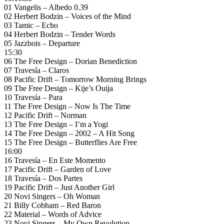
01 Vangelis – Albedo 0.39
02 Herbert Bodzin – Voices of the Mind
03 Tamic – Echo
04 Herbert Bodzin – Tender Words
05 Jazzbois – Departure
15:30
06 The Free Design – Dorian Benediction
07 Travesía – Claros
08 Pacific Drift – Tomorrow Morning Brings
09 The Free Design – Kije’s Ouija
10 Travesía – Para
11 The Free Design – Now Is The Time
12 Pacific Drift – Norman
13 The Free Design – I’m a Yogi
14 The Free Design – 2002 – A Hit Song
15 The Free Design – Butterflies Are Free
16:00
16 Travesía – En Este Momento
17 Pacific Drift – Garden of Love
18 Travesía – Dos Partes
19 Pacific Drift – Just Another Girl
20 Novi Singers – Oh Woman
21 Billy Cobham – Red Baron
22 Material – Words of Advice
23 Novi Singers – My Own Revolution