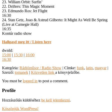
23. William Orbit: Surfin’
22. Drifters: This Magic Moment
23. Edmundo Ros: Jet Flight
16:30
24. Stan Getz, Joao & Astrud Gilberto: It Might As Well Be Spring
(Live at Carnegie Hall)
16:35
Kontúr radio show
Hallgasd meg itt / Listen here
dwnld:
15:00
|
15:30
|
16:00
16:30
Kategória:
Rádióműsor / Radio Show
| Címke:
funk
,
latin
,
magyar
|
Szerző:
tomanek
|
Közvetlen link
a könyvjelzőbe.
You must be
logged in
to post a comment.
Profile
Hozzászólás küldéséhez
be kell jelentkezni
.
Köszönjük WordPress!