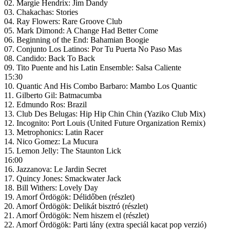
02. Margie Hendrix: Jim Dandy
03. Chakachas: Stories
04. Ray Flowers: Rare Groove Club
05. Mark Dimond: A Change Had Better Come
06. Beginning of the End: Bahamian Boogie
07. Conjunto Los Latinos: Por Tu Puerta No Paso Mas
08. Candido: Back To Back
09. Tito Puente and his Latin Ensemble: Salsa Caliente
15:30
10. Quantic And His Combo Barbaro: Mambo Los Quantic
11. Gilberto Gil: Batmacumba
12. Edmundo Ros: Brazil
13. Club Des Belugas: Hip Hip Chin Chin (Yaziko Club Mix)
12. Incognito: Port Louis (United Future Organization Remix)
13. Metrophonics: Latin Racer
14. Nico Gomez: La Mucura
15. Lemon Jelly: The Staunton Lick
16:00
16. Jazzanova: Le Jardin Secret
17. Quincy Jones: Smackwater Jack
18. Bill Withers: Lovely Day
19. Amorf Ördögök: Délidőben (részlet)
20. Amorf Ördögök: Delikát bisztró (részlet)
21. Amorf Ördögök: Nem hiszem el (részlet)
22. Amorf Ördögök: Parti lány (extra speciál kacat pop verzió)