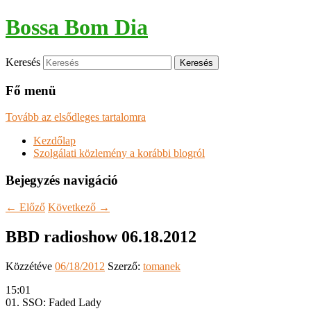
Bossa Bom Dia
Keresés
Fő menü
Tovább az elsődleges tartalomra
Kezdőlap
Szolgálati közlemény a korábbi blogról
Bejegyzés navigáció
←
Előző
Következő
→
BBD radioshow 06.18.2012
Közzétéve
06/18/2012
Szerző:
tomanek
15:01
01. SSO: Faded Lady