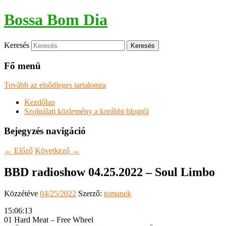
Bossa Bom Dia
Keresés
Fő menü
Tovább az elsődleges tartalomra
Kezdőlap
Szolgálati közlemény a korábbi blogról
Bejegyzés navigáció
←
Előző
Következő
→
BBD radioshow 04.25.2022 – Soul Limbo
Közzétéve
04/25/2022
Szerző:
tomanek
15:06:13
01 Hard Meat – Free Wheel