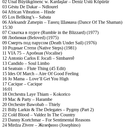
02 Ünal Büyükgönenc w. Kardaşlar – Deniz Üstü Köpürür
03 Gëstu De Dakar – Ndlourel
04 African Vibration – Hinde
05 Los Bellking’s – Sabata
06 Aleksandr Zatsepin – Танец Шамана (Dance Of The Shaman)
15:30
07 Схватка в пурге (Rumble in the Blizzard) (1977)
08 Любимая (Beloved) (1975)
09 Смерть под парусом (Death Under Sail) (1976)
10 Родные Степи (Native Steps) (1981)
11 VIA 75 – Аробная (Vocalise)
12 Antonio Carlos E Jocafi – Simbarerê
13 Candido – Soul Limbo
14 Seatrain – Flute Thing (45 Edit)
15 Ides Of March – Aire Of Good Feeling
16 Jo Mama – Love’ll Get You High
17 Cacique – Cacique
16:01
18 Orchestra Laye Thiam – Kokorico
19 Mac & Party – Harambe
20 Orchestre Bawobab – Thiely
21 Billy Larkin & The Delegates – Pygmy (Part 2)
22 Cold Blood – Valdez In The Country
23 Danny Kortchmar – For Sentimental Reasons
24 Mirdza Zīvere – Жозефино (Josephino)