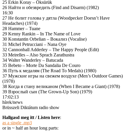
25 Erkin Koray – Öksürük
26 Найти и обезвредить (Find and Disarm) (1982)
16:30
27 Не болит голова у дятла (Woodpecker Doesn’t Have
Headaches) (1974)
28 Hammer – Tuane
29 Kenny Rankin – In The Name of Love
30 Konstantin Orbelian – Вокализ (Vocalise)
31 Michel Petrucciani – Nana Oye
32 Cannonball Adderley – The Happy People (Edit)
33 Meirelles – Also Sprach Zarathustra
34 Walter Wanderley – Batucada
35 Bebeto – Morte Da Sandalia De Couro
36 Путь к медалям (The Road To Medals) (1980)
37 Мужские игры на свежем воздухе (Men’s Outdoor Games)
(1978)
38 Когда я стану великаном (When I Became a Giant) (1978)
39 Взрослый сын (The Grown-Up Son) (1979)
17:02:13
hírek/news
Brüsszeli Diktátum radio show
Hallgasd meg itt / Listen here
:
as a single .mp3
or in ~ half an hour long parts: