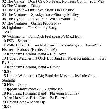
02 The Cyrkle – Don’t Cry, No Fears, No Tears Comin’ Your Way
03 The Ventures – Dizzy
04 The Cyrkle – Our Love Affair’s in Question
05 The Ventures – Spooky/Traces/Stormy Medley
06 The Cyrkle – I’m Not Sure What I Wanna Do
07 The Ventures – Games People Play
08 Lighthouse – The Country Song
15:30
09 Wolfsmond – Fühl Dich Frei (Basso’s Maxi Edit)
10 FSB – Seasons
11 Willy Ullrich Tanzorchester mit Tanzberatung von Hans-Peter
Fischer – Nobody (Hustle, 26 T/M)
12 Karlheinz Hornung Band – Bio Lover
13 Hubert Waldner mit ORF Big Band un Karel Krautgarner – Step
By Step
14 Karlheinz Hornung Band – Beside
16:00
15 Hubert Waldner mit Big Band der Musikhochschule Graz –
Starlight
16 FSB – 78 r.p.m.
17 Ippolit Matvejevics ‎- O.B. színre lép
18 Karlheinz Hornung Band – Phrygian Highway
19 Jon Hassell w. Brian Eno – Ba Benzélé
20 Chick Corea – Mock Up
16:30