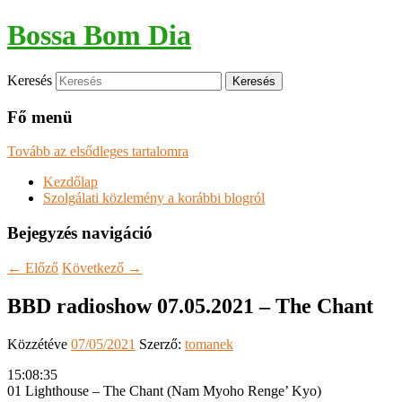
Bossa Bom Dia
Keresés
Fő menü
Tovább az elsődleges tartalomra
Kezdőlap
Szolgálati közlemény a korábbi blogról
Bejegyzés navigáció
←
Előző
Következő
→
BBD radioshow 07.05.2021 – The Chant
Közzétéve
07/05/2021
Szerző:
tomanek
15:08:35
01 Lighthouse – The Chant (Nam Myoho Renge’ Kyo)