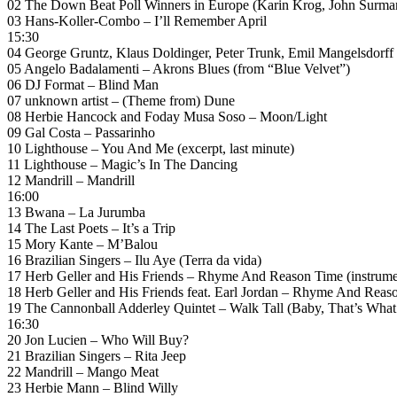
02 The Down Beat Poll Winners in Europe (Karin Krog, John Surman
03 Hans-Koller-Combo – I’ll Remember April
15:30
04 George Gruntz, Klaus Doldinger, Peter Trunk, Emil Mangelsdorff 
05 Angelo Badalamenti – Akrons Blues (from “Blue Velvet”)
06 DJ Format – Blind Man
07 unknown artist – (Theme from) Dune
08 Herbie Hancock and Foday Musa Soso – Moon/Light
09 Gal Costa – Passarinho
10 Lighthouse – You And Me (excerpt, last minute)
11 Lighthouse – Magic’s In The Dancing
12 Mandrill – Mandrill
16:00
13 Bwana – La Jurumba
14 The Last Poets – It’s a Trip
15 Mory Kante – M’Balou
16 Brazilian Singers – Ilu Aye (Terra da vida)
17 Herb Geller and His Friends – Rhyme And Reason Time (instrume
18 Herb Geller and His Friends feat. Earl Jordan – Rhyme And Reas
19 The Cannonball Adderley Quintet – Walk Tall (Baby, That’s What
16:30
20 Jon Lucien – Who Will Buy?
21 Brazilian Singers – Rita Jeep
22 Mandrill – Mango Meat
23 Herbie Mann – Blind Willy