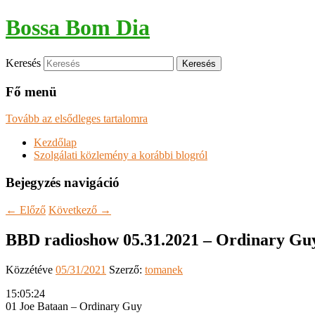
Bossa Bom Dia
Keresés
Fő menü
Tovább az elsődleges tartalomra
Kezdőlap
Szolgálati közlemény a korábbi blogról
Bejegyzés navigáció
←
Előző
Következő
→
BBD radioshow 05.31.2021 – Ordinary Gu
Közzétéve
05/31/2021
Szerző:
tomanek
15:05:24
01 Joe Bataan – Ordinary Guy