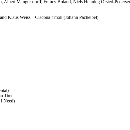
, Albert Mangelsdorff, Francy Boland, Niels Henning Örsted-Pederse
and Klaus Weiss – Ciacona f-moll (Johann Pachelbel)
ntal)
on Time
 I Need)