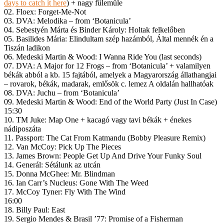
days to catch it here
) + nagy fülemüle
02. Floex: Forget-Me-Not
03. DVA: Melodika – from ‘Botanicula’
04. Sebestyén Márta és Binder Károly: Holtak felkelőben
05. Basilides Mária: Elindultam szép hazámból, Által mennék én a
Tiszán ladikon
06. Medeski Martin & Wood: I Wanna Ride You (last seconds)
07. DVA: A Major for 12 Frogs – from ‘Botanicula’ + valamilyen
békák abból a kb. 15 fajtából, amelyek a Magyarország állathangjai
– rovarok, békák, madarak, emlősök c. lemez A oldalán hallhatóak
08. DVA: Juchu – from ‘Botanicula’
09. Medeski Martin & Wood: End of the World Party (Just In Case)
15:30
10. TM Juke: Map One + kacagó vagy tavi békák + énekes
nádiposzáta
11. Passport: The Cat From Katmandu (Bobby Pleasure Remix)
12. Van McCoy: Pick Up The Pieces
13. James Brown: People Get Up And Drive Your Funky Soul
14. Generál: Sétálunk az utcán
15. Donna McGhee: Mr. Blindman
16. Ian Carr’s Nucleus: Gone With The Weed
17. McCoy Tyner: Fly With The Wind
16:00
18. Billy Paul: East
19. Sergio Mendes & Brasil ’77: Promise of a Fisherman