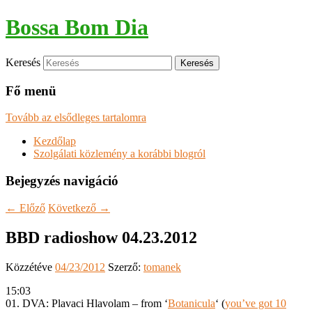
Bossa Bom Dia
Keresés
Fő menü
Tovább az elsődleges tartalomra
Kezdőlap
Szolgálati közlemény a korábbi blogról
Bejegyzés navigáció
←
Előző
Következő
→
BBD radioshow 04.23.2012
Közzétéve
04/23/2012
Szerző:
tomanek
15:03
01. DVA: Plavaci Hlavolam – from ‘
Botanicula
‘ (
you’ve got 10