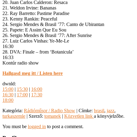
20. Juan Carlos Calderon: Resaca
21. Weldon Irvine: Bananas
22. Ray Barretto: Pastime Paradise
23. Kenny Rankin: Peaceful
24. Sergio Mendes & Brasil ’77: Canto de Ubirantan
25. Papete: E Assim Que Eu Sou
26. Sergio Mendes & Brasil ’77: After Sunrise
27. Luiz Carlos Vinhas: Ye-Me-Le
16:30
28. DVA: Finale – from ‘Botanicula’
16:33
Kontúr radio show
Hallgasd meg itt / Listen here
dwnld:
15:00
|
15:30
|
16:00
16:30
|
17:00
|
17:30
18:00
Kategória:
Rádióműsor / Radio Show
| Címke:
brasil
,
jazz
,
turkaszemle
| Szerző:
tomanek
|
Közvetlen link
a könyvjelzőbe.
You must be
logged in
to post a comment.