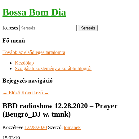
Bossa Bom Dia
Keresés
Fő menü
Tovább az elsődleges tartalomra
Kezdőlap
Szolgálati közlemény a korábbi blogról
Bejegyzés navigáció
←
Előző
Következő
→
BBD radioshow 12.28.2020 – Prayer
(Beugró_DJ w. tmnk)
Közzétéve
12/28/2020
Szerző:
tomanek
15:03:19