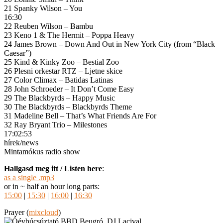
21 Spanky Wilson – You
16:30
22 Reuben Wilson – Bambu
23 Keno 1 & The Hermit – Poppa Heavy
24 James Brown – Down And Out in New York City (from “Black
Caesar”)
25 Kind & Kinky Zoo – Bestial Zoo
26 Plesni orkestar RTZ – Ljetne skice
27 Color Climax ‎– Batidas Latinas
28 John Schroeder – It Don’t Come Easy
29 The Blackbyrds – Happy Music
30 The Blackbyrds – Blackbyrds Theme
31 Madeline Bell – That’s What Friends Are For
32 Ray Bryant Trio – Milestones
17:02:53
hírek/news
Mintamókus radio show
Hallgasd meg itt / Listen here
:
as a single .mp3
or in ~ half an hour long parts:
15:00
|
15:30
|
16:00
|
16:30
Prayer (
mixcloud
)