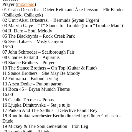
Prayer (
mixcloud
)
01 Csaba Deseő feat. Dieter Reith and Åke Persson – Für Kinder
(Csillagok, Csillagok)
02 Ümit Aksu Orkestrası ‎– Bermuda Şeytan Üçgeni
03 Marvin Gaye – “T” Stands for Trouble (from “Trouble Man”)
04 R. Dero – Soul Melody
05 The Blackbyrds – Rock Creek Park
06 Sven Libaek – Misty Canyon
15:30
07 John Schroeder – Scarborough Fair
08 Charles Earland – Aquarius
09 Stance Brothers – Prayer
10 The Stance Brothers – On Top (Guitar & Flute)
11 Stance Brothers – She May Be Moody
12 Futurama – Bolond a világ
13 Arsen Dedic – Punom parom
14 Boca 45 – Bryan Munich Theme
16:00
15 Catalin Tircolea – Popas
16 Ljupka Dimitrovska – Sta je tu je
17 Païkan And The Sadhus – Detective Pandit Rey
18 Rundfunktanzorchester Berlin directed by Günter Gollasch –
Etüde
19 Mickey & The Soul Generation – Iron Leg
20 Lonnie Smith – Think