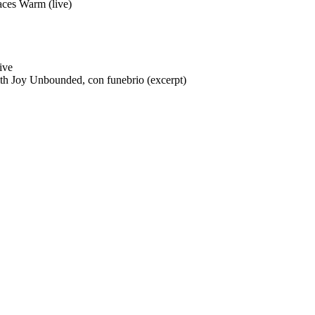
aces Warm (live)
ive
ith Joy Unbounded, con funebrio (excerpt)