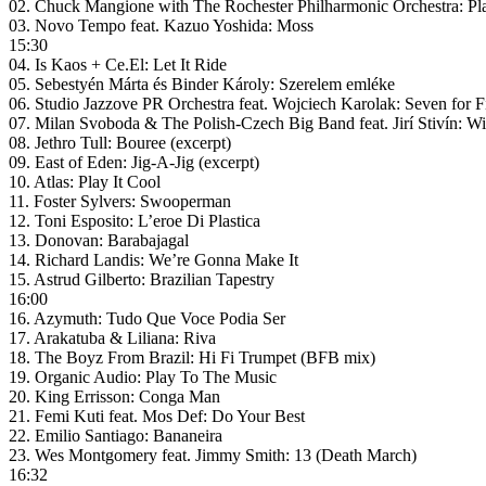
02. Chuck Mangione with The Rochester Philharmonic Orchestra: Pl
03. Novo Tempo feat. Kazuo Yoshida: Moss
15:30
04. Is Kaos + Ce.El: Let It Ride
05. Sebestyén Márta és Binder Károly: Szerelem emléke
06. Studio Jazzove PR Orchestra feat. Wojciech Karolak: Seven for F
07. Milan Svoboda & The Polish-Czech Big Band feat. Jirí Stivín: W
08. Jethro Tull: Bouree (excerpt)
09. East of Eden: Jig-A-Jig (excerpt)
10. Atlas: Play It Cool
11. Foster Sylvers: Swooperman
12. Toni Esposito: L’eroe Di Plastica
13. Donovan: Barabajagal
14. Richard Landis: We’re Gonna Make It
15. Astrud Gilberto: Brazilian Tapestry
16:00
16. Azymuth: Tudo Que Voce Podia Ser
17. Arakatuba & Liliana: Riva
18. The Boyz From Brazil: Hi Fi Trumpet (BFB mix)
19. Organic Audio: Play To The Music
20. King Errisson: Conga Man
21. Femi Kuti feat. Mos Def: Do Your Best
22. Emilio Santiago: Bananeira
23. Wes Montgomery feat. Jimmy Smith: 13 (Death March)
16:32