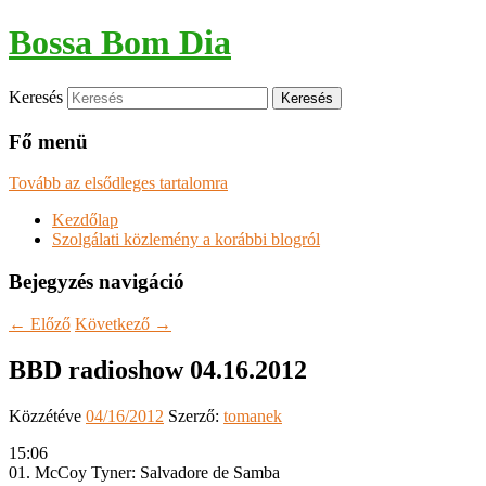
Bossa Bom Dia
Keresés
Fő menü
Tovább az elsődleges tartalomra
Kezdőlap
Szolgálati közlemény a korábbi blogról
Bejegyzés navigáció
←
Előző
Következő
→
BBD radioshow 04.16.2012
Közzétéve
04/16/2012
Szerző:
tomanek
15:06
01. McCoy Tyner: Salvadore de Samba