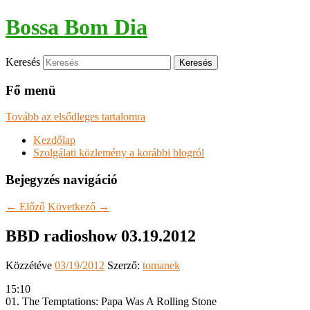
Bossa Bom Dia
Keresés
Fő menü
Tovább az elsődleges tartalomra
Kezdőlap
Szolgálati közlemény a korábbi blogról
Bejegyzés navigáció
←
Előző
Következő
→
BBD radioshow 03.19.2012
Közzétéve
03/19/2012
Szerző:
tomanek
15:10
01. The Temptations: Papa Was A Rolling Stone