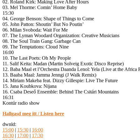
02. Roland Kirk: Making Love After Hours
03. Mel Thorme: Comin’ Home Baby
15:30
04. George Benson: Shape of Things to Come
05. John Patton: Shoutin’ But No Poutin’
06. Milan Svoboda: Wait For Me
07. The Lyman Woodard Organization: Creative Musicians
08. The Soul Train Gang: Garbage Can
09. The Temptations: Cloud Nine
16:00
10. The Last Poets: Oh My People
11. Salif Keita: Madan (Martin Solveig Exotic Disco Reprise)
12. Baba Maal et l’Orchestra Daanda Lenol: Yela (Live at the Afric
13. Baaba Maal: Jamma Jenngi (J Walk Remix)
14. Miriam Makeba feat. Dizzy Gillespie: Live The Future
15. Jana Koubkova: Nijana
16. Csaba Deseő Ensemble: Behind The Csitári Mountains
16:31
Kontúr radio show
Hallgasd meg itt / Listen here
dwnld:
15:00
|
15:30
|
16:00
16:30
|
17:00
|
17:30