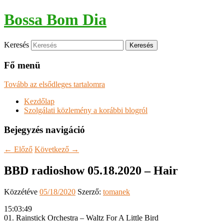
Bossa Bom Dia
Keresés
Fő menü
Tovább az elsődleges tartalomra
Kezdőlap
Szolgálati közlemény a korábbi blogról
Bejegyzés navigáció
←
Előző
Következő
→
BBD radioshow 05.18.2020 – Hair
Közzétéve
05/18/2020
Szerző:
tomanek
15:03:49
01. Rainstick Orchestra – Waltz For A Little Bird