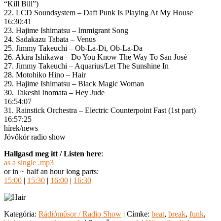
“Kill Bill”)
22. LCD Soundsystem – Daft Punk Is Playing At My House
16:30:41
23. Hajime Ishimatsu – Immigrant Song
24. Sadakazu Tabata – Venus
25. Jimmy Takeuchi – Ob-La-Di, Ob-La-Da
26. Akira Ishikawa – Do You Know The Way To San José
27. Jimmy Takeuchi – Aquarius/Let The Sunshine In
28. Motohiko Hino – Hair
29. Hajime Ishimatsu – Black Magic Woman
30. Takeshi Inomata – Hey Jude
16:54:07
31. Rainstick Orchestra – Electric Counterpoint Fast (1st part)
16:57:25
hírek/news
Jövőkór radio show
Hallgasd meg itt / Listen here
:
as a single .mp3
or in ~ half an hour long parts:
15:00
|
15:30
|
16:00
|
16:30
Kategória:
Rádióműsor / Radio Show
| Címke:
beat
,
break
,
funk
,