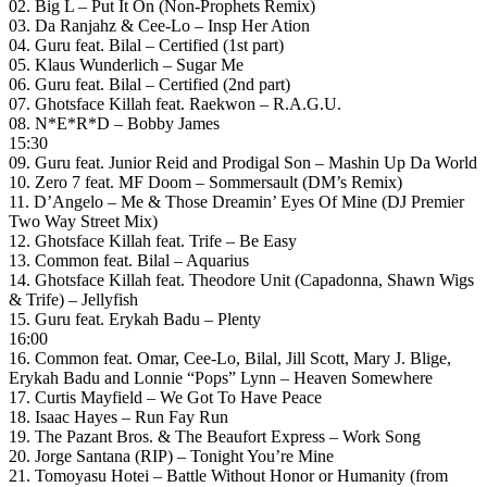
02. Big L – Put It On (Non-Prophets Remix)
03. Da Ranjahz & Cee-Lo – Insp Her Ation
04. Guru feat. Bilal – Certified (1st part)
05. Klaus Wunderlich – Sugar Me
06. Guru feat. Bilal – Certified (2nd part)
07. Ghotsface Killah feat. Raekwon – R.A.G.U.
08. N*E*R*D – Bobby James
15:30
09. Guru feat. Junior Reid and Prodigal Son – Mashin Up Da World
10. Zero 7 feat. MF Doom – Sommersault (DM’s Remix)
11. D’Angelo – Me & Those Dreamin’ Eyes Of Mine (DJ Premier
Two Way Street Mix)
12. Ghotsface Killah feat. Trife – Be Easy
13. Common feat. Bilal – Aquarius
14. Ghotsface Killah feat. Theodore Unit (Capadonna, Shawn Wigs
& Trife) – Jellyfish
15. Guru feat. Erykah Badu – Plenty
16:00
16. Common feat. Omar, Cee-Lo, Bilal, Jill Scott, Mary J. Blige,
Erykah Badu and Lonnie “Pops” Lynn – Heaven Somewhere
17. Curtis Mayfield – We Got To Have Peace
18. Isaac Hayes – Run Fay Run
19. The Pazant Bros. & The Beaufort Express – Work Song
20. Jorge Santana (RIP) – Tonight You’re Mine
21. Tomoyasu Hotei – Battle Without Honor or Humanity (from