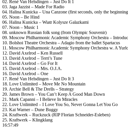
02. René Van Helsdingen – Just Do It 1
03. Jaga Jazzist – Made For Radio
04. Halina Kunicka – Una Canzone (first seconds, only the beginning
05. Noon – Be Hind
06. Halina Kunicka – Wiatr Kolysze Galazkami
07. Noon – Music 1
08. unknown Russian folk song (from Olympic Souvenir)
09. Moscow Philharmonic Academic Symphony Orchestra – Introdu
10. Bolshoi Theatre Orchestra – Adagio from the ballet Spartacus
11. Moscow Philharmonic Academic Symphony Orchestra w. A Yurlow
12. David Axelrod – Ken Russell
13. David Axelrod – Terri’s Tune
14. David Axelrod – Go For It
15. David Axelrod – Mrs. O.J.A.
16. David Axelrod – One
17. René Van Helsdingen – Just Do It 3
18. Love Unlimited – Move Me No Mountain
19. Archie Bell & The Drells – Strategy
20. James Brown – You Can’t Keep A Good Man Down
21. Mark Capanni – I Believe In Miracles
22. Love Unlimited – I Love You So, Never Gonna Let You Go
23. Kai Warner – Dune Buggy
24. Kraftwerk – Ruckzuck (RIP Florian Schneider-Esleben)
25. Kraftwerk – Klingklang
16:57:49