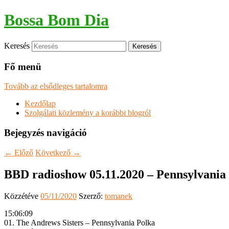
Bossa Bom Dia
Keresés
Fő menü
Tovább az elsődleges tartalomra
Kezdőlap
Szolgálati közlemény a korábbi blogról
Bejegyzés navigáció
←
Előző
Következő
→
BBD radioshow 05.11.2020 – Pennsylvania
Közzétéve
05/11/2020
Szerző:
tomanek
15:06:09
01. The Andrews Sisters – Pennsylvania Polka