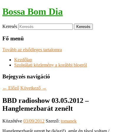
Bossa Bom Dia
Keresés
Fő menü
Tovább az elsődleges tartalomra
Kezdőlap
Szolgálati közlemény a korábbi blogról
Bejegyzés navigáció
←
Előző
Következő
→
BBD radioshow 03.05.2012 –
Hanglemezbarát zenélt
Közzétéve
03/09/2012
Szerző:
tomanek
Hanglemezbarát ugrott be (köszi!), amíg én távol voltam /