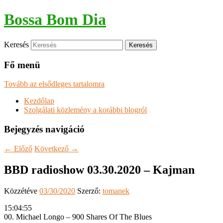
Bossa Bom Dia
Keresés
Fő menü
Tovább az elsődleges tartalomra
Kezdőlap
Szolgálati közlemény a korábbi blogról
Bejegyzés navigáció
←
Előző
Következő
→
BBD radioshow 03.30.2020 – Kajman
Közzétéve
03/30/2020
Szerző:
tomanek
15:04:55
00. Michael Longo – 900 Shares Of The Blues