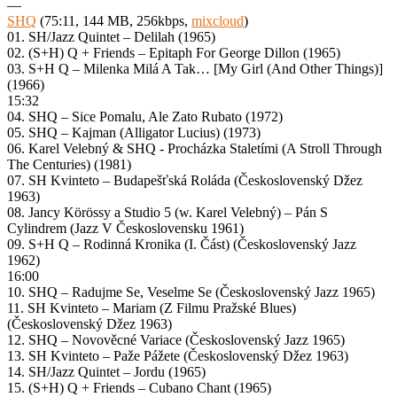
—
SHQ
(75:11, 144 MB, 256kbps,
mixcloud
)
01. SH/Jazz Quintet – Delilah (1965)
02. (S+H) Q + Friends – Epitaph For George Dillon (1965)
03. S+H Q – Milenka Milá A Tak… [My Girl (And Other Things)]
(1966)
15:32
04. SHQ – Sice Pomalu, Ale Zato Rubato (1972)
05. SHQ – Kajman (Alligator Lucius) (1973)
06. Karel Velebný & SHQ ‎- Procházka Staletími (A Stroll Through
The Centuries) (1981)
07. SH Kvinteto – Budapešťská Roláda (Československý Džez
1963)
08. Jancy Körössy a Studio 5 (w. Karel Velebný) – Pán S
Cylindrem (Jazz V Československu 1961)
09. S+H Q – Rodinná Kronika (I. Část) (Československý Jazz
1962)
16:00
10. SHQ – Radujme Se, Veselme Se (Československý Jazz 1965)
11. SH Kvinteto – Mariam (Z Filmu Pražské Blues)
(Československý Džez 1963)
12. SHQ – Novověcné Variace (Československý Jazz 1965)
13. SH Kvinteto – Paže Pážete (Československý Džez 1963)
14. SH/Jazz Quintet – Jordu (1965)
15. (S+H) Q + Friends – Cubano Chant (1965)