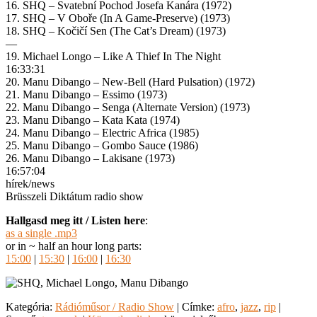
16. SHQ – Svatební Pochod Josefa Kanára (1972)
17. SHQ – V Oboře (In A Game-Preserve) (1973)
18. SHQ – Kočičí Sen (The Cat’s Dream) (1973)
—
19. Michael Longo – Like A Thief In The Night
16:33:31
20. Manu Dibango – New-Bell (Hard Pulsation) (1972)
21. Manu Dibango – Essimo (1973)
22. Manu Dibango – Senga (Alternate Version) (1973)
23. Manu Dibango – Kata Kata (1974)
24. Manu Dibango – Electric Africa (1985)
25. Manu Dibango – Gombo Sauce (1986)
26. Manu Dibango – Lakisane (1973)
16:57:04
hírek/news
Brüsszeli Diktátum radio show
Hallgasd meg itt / Listen here
:
as a single .mp3
or in ~ half an hour long parts:
15:00
|
15:30
|
16:00
|
16:30
Kategória:
Rádióműsor / Radio Show
| Címke:
afro
,
jazz
,
rip
|