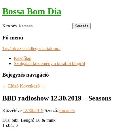
Bossa Bom Dia
Keresés
Fő menü
Tovább az elsődleges tartalomra
Kezdőlap
Szolgálati közlemény a korábbi blogról
Bejegyzés navigáció
←
Előző
Következő
→
BBD radioshow 12.30.2019 – Seasons
Közzétéve
12/30/2019
Szerző:
tomanek
DJs: bibi, Beugró DJ & tmnk
15:04:13