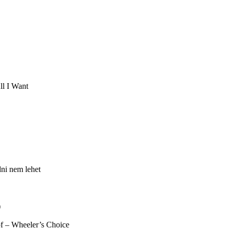
ll I Want
dni nem lehet
)
f – Wheeler’s Choice