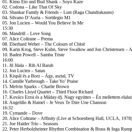
01. Kimo Eto and Bud Shank – Soyo Kaze
02. Codona – Like That Of Sky
03. Shankar Family & Friends – Lust (Raga Chandrakauns)
04. Silvano D’Auria – Sortilegio M1
05. Jon Lucien – Would You Believe In Me
15:30
06. Mandrill – Love Song
07. Alice Coltrane – Prema
08. Eberhard Weber – The Colours of Chloë
09. Karin Krog, Steve Kuhn, Steve Swallow and Jon Christensen – A
10. Baden Powell – Samba Triste
16:00
11. Jil Jilala – Rih Al Barah
12. Jon Lucien – Satan
13. Kispál és a Borz – Ágy, asztal, TV
14. Camille Yarbrough – Take Yo’ Praise
15. Melvin Sparks – Charlie Brown
16. Charles Lloyd Quartet – Third Floor Richard
17. Kovács Erzsi és a Máday-ifj. Nagy együttes – Én mellettem elalu
18. Angelillo & Hamel – Je Veux Te Dire Une Chanson
16:32
19. Cymande – Dove
20. Alice Coltrane – Affinity (Live at Schoenberg Hall, UCLA, 1978
21. Joe Haider Trio – Seasons
22. Peter Herbolzheimer Rhythm Combination & Brass & Inga Rump