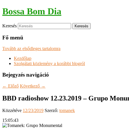
Bossa Bom Dia
Keresés
Fő menü
Tovább az elsődleges tartalomra
Kezdőlap
Szolgálati közlemény a korábbi blogról
Bejegyzés navigáció
←
Előző
Következő
→
BBD radioshow 12.23.2019 – Grupo Monum
Közzétéve
12/23/2019
Szerző:
tomanek
15:05:43