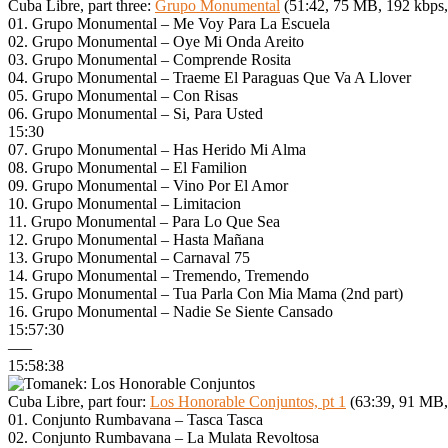
Cuba Libre, part three:
Grupo Monumental
(51:42, 75 MB, 192 kbps
01. Grupo Monumental – Me Voy Para La Escuela
02. Grupo Monumental – Oye Mi Onda Areito
03. Grupo Monumental – Comprende Rosita
04. Grupo Monumental – Traeme El Paraguas Que Va A Llover
05. Grupo Monumental – Con Risas
06. Grupo Monumental – Si, Para Usted
15:30
07. Grupo Monumental – Has Herido Mi Alma
08. Grupo Monumental – El Familion
09. Grupo Monumental – Vino Por El Amor
10. Grupo Monumental – Limitacion
11. Grupo Monumental – Para Lo Que Sea
12. Grupo Monumental – Hasta Mañana
13. Grupo Monumental – Carnaval 75
14. Grupo Monumental – Tremendo, Tremendo
15. Grupo Monumental – Tua Parla Con Mia Mama (2nd part)
16. Grupo Monumental – Nadie Se Siente Cansado
15:57:30
—–
15:58:38
Cuba Libre, part four:
Los Honorable Conjuntos, pt 1
(63:39, 91 MB,
01. Conjunto Rumbavana – Tasca Tasca
02. Conjunto Rumbavana – La Mulata Revoltosa