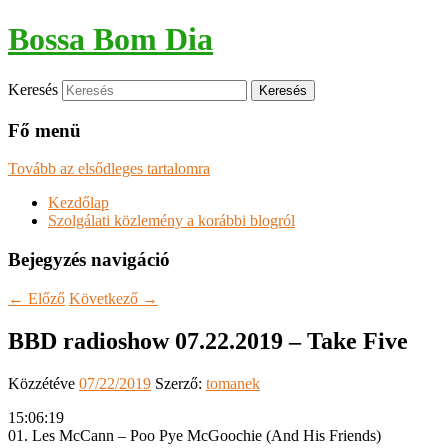
Bossa Bom Dia
Keresés
Fő menü
Tovább az elsődleges tartalomra
Kezdőlap
Szolgálati közlemény a korábbi blogról
Bejegyzés navigáció
←
Előző
Következő
→
BBD radioshow 07.22.2019 – Take Five
Közzétéve
07/22/2019
Szerző:
tomanek
15:06:19
01. Les McCann – Poo Pye McGoochie (And His Friends)