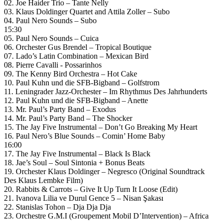
02. Joe Haider Trio – Tante Nelly
03. Klaus Doldinger Quartet and Attila Zoller – Subo
04. Paul Nero Sounds – Subo
15:30
05. Paul Nero Sounds – Cuica
06. Orchester Gus Brendel – Tropical Boutique
07. Lado’s Latin Combination – Mexican Bird
08. Pierre Cavalli ‎- Possarinhos
09. The Kenny Bird Orchestra – Hot Cake
10. Paul Kuhn und die SFB-Bigband – Golfstrom
11. Leningrader Jazz-Orchester – Im Rhythmus Des Jahrhunderts
12. Paul Kuhn und die SFB-Bigband – Anette
13. Mr. Paul’s Party Band – Exodus
14. Mr. Paul’s Party Band – The Shocker
15. The Jay Five Instrumental – Don’t Go Breaking My Heart
16. Paul Nero’s Blue Sounds – Comin’ Home Baby
16:00
17. The Jay Five Instrumental – Black Is Black
18. Jae’s Soul – Soul Sintonia + Bonus Beats
19. Orchester Klaus Doldinger – Negresco (Original Soundtrack
Des Klaus Lembke Film)
20. Rabbits & Carrots – Give It Up Turn It Loose (Edit)
21. Ivanova Lilia ve Durul Gence 5 – Nisan Şakası
22. Stanislas Tohon – Dja Dja Dja
23. Orchestre G.M.I (Groupement Mobil D’Intervention) – Africa