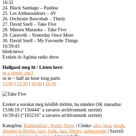
16:32
24. Black Santiago – Paulina
25. Les Ambassadeurs – 4V
26. Orchestre Bawobab – Thiely
27. David Snell – Take Five
28. Minoru Muraoka – Take Five
29. Caravelli – Yesterday Once More
30. David Snell – My Favourite Things
16:59:43
hírek/news
Extázis és Agónia radio show
Hallgasd meg itt / Listen here
:
as a single .mp3
or in ~ half an hour long parts:
15:00
|
15:30
|
16:00
|
16:30
Ezeket a sorokat meg később törlöm, ha minden OK maradna:
15:06:19 (“150444” a zavaros archívumunk szerint)
16:59:43 (“165216” a zavaros archívumunk szerint)
Kategória:
Rádióműsor / Radio Show
| Címke:
afro
,
beat
,
break
,
digging in Berlin
,
easy
,
funk
,
jazz
,
library
,
turkaszemle
| Szerző: